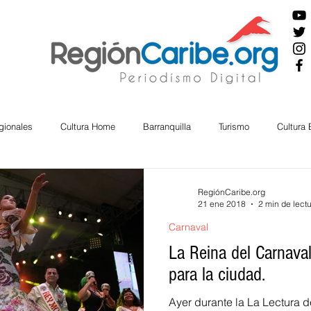
gionales
Cultura Home
Barranquilla
Turismo
Cultura
ira
Cesar
English
San Andres
Bolívar
Sucre
RegiónCaribe.org
21 ene 2018
2 min de lect
Carnaval
nos Mayores
Economía
RAP CARIBE
Política
Docu
La Reina del Carnava
para la ciudad.
BIENESTAR
AMBIENTAL
AFRO
Ayer durante la La Lectura d