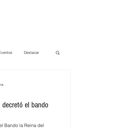
 Eventos
Destacar
Magdalena
ura
mentos
Día 10/10 2017
l decretó el bando
el Bando la Reina del