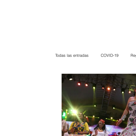
Todas las entradas
COVID-19
Re
Deportes
Atlántico
La Guaj
Córdoba
Bloggeros
Herma
Carnaval
Educación
BID