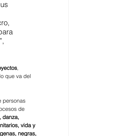
tus 
 
ro, 
para 
”,
oyectos
, 
lo que va del 
de personas 
rocesos de 
a, danza, 
itarios, vida y 
ígenas, negras, 