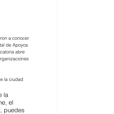
ieron a conocer 
rital de Apoyos 
catoria abre 
organizaciones 
de la ciudad 
 la 
e, el 
s, puedes 