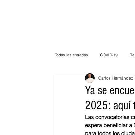
Todas las entradas
COVID-19
Re
Carlos Hernández 
Deportes
Atlántico
La Guaj
Ya se encuen
2025: aquí 
Córdoba
Bloggeros
Herma
Las convocatorias cu
espera beneficiar a
Carnaval
Educación
BID
para todos los ciud