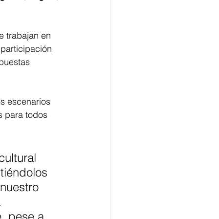
e trabajan en 
 participación 
opuestas 
os escenarios 
s para todos 
ultural 
tiéndolos 
 nuestro 
 
, pese a 