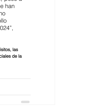
se han 
mo 
llo 
2024”, 
sitos, las 
iales de la 