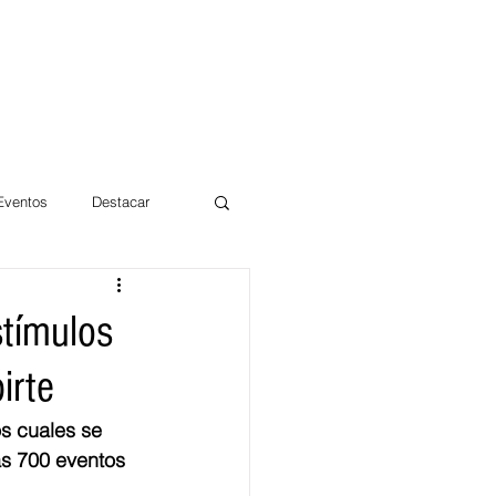
 Eventos
Destacar
Magdalena
stímulos
irte
mentos
Día 10/10 2017
s cuales se 
ás 700 eventos 