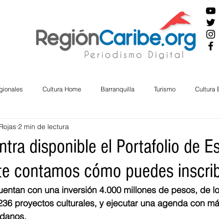
gionales
Cultura Home
Barranquilla
Turismo
Cultura
Rojas
2 min de lectura
ira
Cesar
English
San Andres
Bolívar
Sucre
tra disponible el Portafolio de E
te contamos cómo puedes inscrib
nos Mayores
Economía
RAP CARIBE
Política
Docu
entan con una inversión 4.000 millones de pesos, de lo
 236 proyectos culturales, y ejecutar una agenda con m
BIENESTAR
AMBIENTAL
AFRO
adanos.