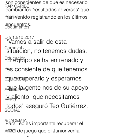
son conscientes de que es necesario 
RAP CARIBE
cambiar los "resultados adversos" que 
Política
han venido registrando en los últimos 
encuentros. 
Documentos
Día 10/10 2017
"Vamos a salir de esta 
Carnaval
situación, no tenemos dudas. 
Educación
El equipo se ha entrenado y 
es consiente de que tenemos 
BID
que superarlo y esperamos 
BIENESTAR
que la gente nos de su apoyo 
AMBIENTAL
y aliento, que necesitamos 
AFRO
todos" aseguró Teo Gutiérrez. 
SOCIAL
ACADEMIA
Para Teo es importante recuperar el 
nivel de juego que el Junior venía 
ARTE