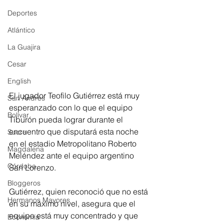
Deportes
Atlántico
La Guajira
Cesar
English
El jugador Teofilo Gutiérrez está muy 
San Andres
esperanzado con lo que el equipo 
Bolívar
Tiburón pueda lograr durante el 
encuentro que disputará esta noche 
Sucre
en el estadio Metropolitano Roberto 
Magdalena
Meléndez ante el equipo argentino 
Córdoba
San Lorenzo. 
Bloggeros
Gutiérrez, quien reconoció que no está 
Hermanos Mayores
en su máximo nivel, asegura que el 
equipo está muy concentrado y que 
Economía