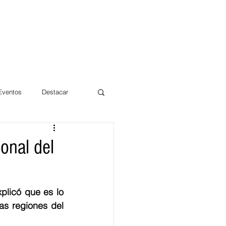
 Eventos
Destacar
Magdalena
onal del
mentos
Día 10/10 2017
licó que es lo 
s regiones del 