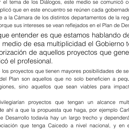
 el tema de los Diálogos, este medio se comunicó con
explicó que en este encuentro se reúnen cada gobernado
 a la Cámara de los distintos departamentos de la regió
rque sus intereses se vean reflejados en el Plan de Des
que entender es que estamos hablando de 
 medio de esa multiplicidad el Gobierno t
orización de aquellos proyectos que gene
có el profesional. 
e los proyectos que tienen mayores posibilidades de se
 del Plan son aquellos que no solo beneficien a peq
giones, sino aquellos que sean viables para impact
vilegiarían proyectos que tengan un alcance multid
 de ahí a que la propuesta que haga, por ejemplo Carl
de Desarrollo todavía hay un largo trecho y dependerá
iación que tenga Caicedo a nivel nacional, y en es