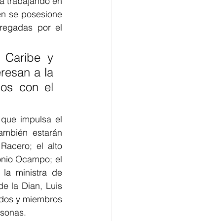
á trabajando en 
én se posesione 
regadas por el 
 Caribe y 
esan a la 
os con el 
que impulsa el 
ambién estarán 
acero; el alto 
nio Ocampo; el 
la ministra de 
e la Dian, Luis 
dos y miembros 
rsonas.