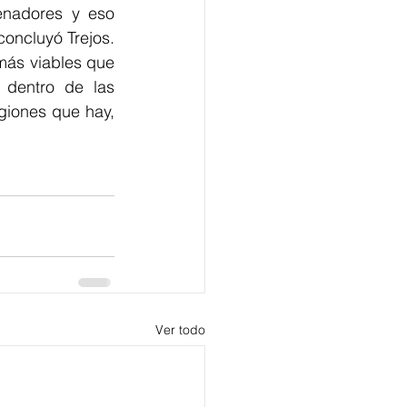
enadores y eso 
dificultaría la gestión que se haga en el Congreso de cualquier propuesta”, concluyó Trejos. 
ás viables que 
dentro de las 
giones que hay, 
Ver todo