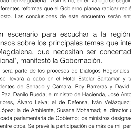
idad del Magdalena”. Asimismo, en el Diálogo se seguir
diferentes reformas que el Gobierno planea radicar reci
osto. Las conclusiones de este encuentro serán ent
n escenario para escuchar a la región
sos sobre los principales temas que inter
Magdalena, que necesitan ser concertad
onal", manifestó la Gobernación.
l será parte de los procesos de Diálogos Regionales 
 se llevará a cabo en el Hotel Estelar Santamar y t
identes de Senado y Cámara, Roy Barreras y David R
 Paz, Danilo Rueda; el ministro de Hacienda, José Anto
iores, Álvaro Leiva; el de Defensa, Iván Velázquez; 
a López; la de Ambiente, Susana Mohamad; el director d
ncada parlamentaria de Gobierno; los ministros designa
; entre otros. Se prevé la participación de más de mil pe