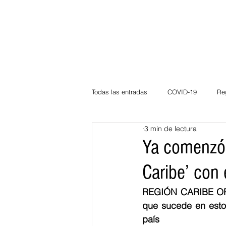
Todas las entradas
COVID-19
Re
3 min de lectura
Deportes
Atlántico
La Guaj
Ya comenzó 
Caribe’ con 
Córdoba
Bloggeros
Herma
REGIÓN CARIBE ORG s
que sucede en estos
Carnaval
Educación
BID
país 