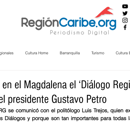
gionales
Cultura Home
Barranquilla
Turismo
Cultura
ira
Cesar
English
San Andres
Bolívar
Sucre
en el Magdalena el ‘Diálogo Regi
el presidente Gustavo Petro
nos Mayores
Economía
RAP CARIBE
Política
Docu
e comunicó con el politólogo Luis Trejos, quien exp
 Diálogos y porque son tan importantes para todas la
BIENESTAR
AMBIENTAL
AFRO