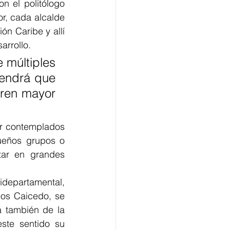
 el politólogo 
r, cada alcalde 
n Caribe y allí 
arrollo.
múltiples 
endrá que 
ren mayor 
r contemplados 
ueños grupos o 
ar en grandes 
epartamental, 
os Caicedo, se 
 también de la 
te sentido su 