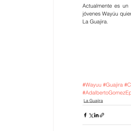
Actualmente es un 
jóvenes Wayúu quien
La Guajira.
#Wayuu
#Guajira
#C
#AdalbertoGomezEp
La Guajira