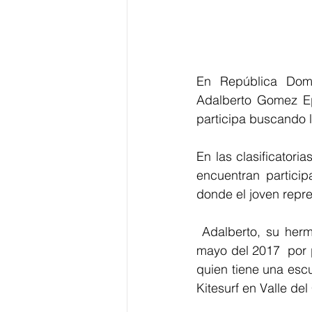
En República Domi
Adalberto Gomez Ep
participa buscando l
En las clasificatori
encuentran particip
donde el joven repre
 Adalberto, su hermanos, primos y otros indigenas wayuu   habian sido destacados en 
mayo del 2017  por p
quien tiene una escu
Kitesurf en Valle de