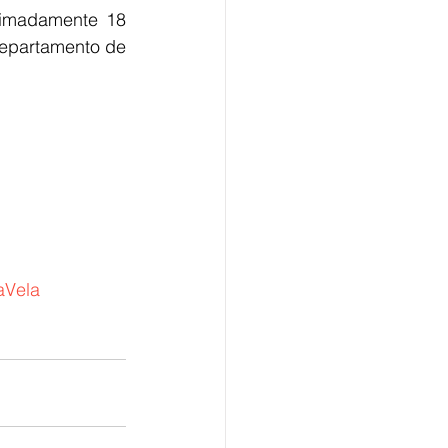
imadamente 18 
epartamento de 
aVela