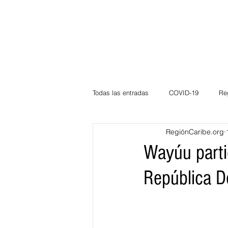
Todas las entradas
COVID-19
Re
RegiónCaribe.org
Deportes
Atlántico
La Guaj
Wayúu parti
República D
Córdoba
Bloggeros
Herma
Carnaval
Educación
BID