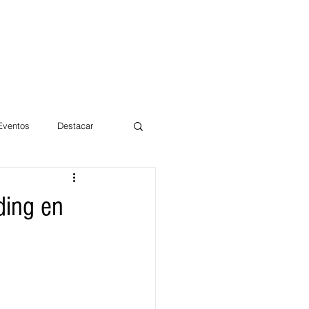
 Eventos
Destacar
Magdalena
ding en
mentos
Día 10/10 2017