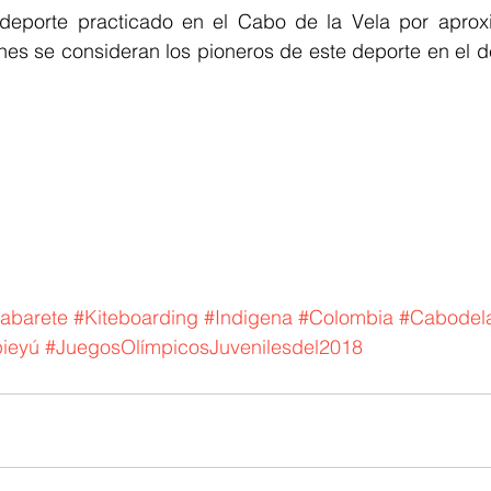
deporte practicado en el Cabo de la Vela por aprox
es se consideran los pioneros de este deporte en el d
abarete
#Kiteboarding
#Indigena
#Colombia
#Cabodel
ieyú
#JuegosOlímpicosJuvenilesdel2018