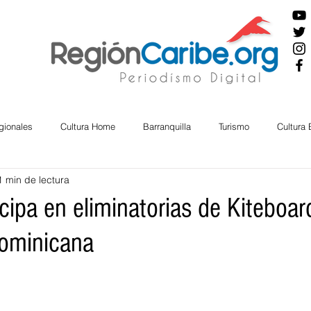
gionales
Cultura Home
Barranquilla
Turismo
Cultura
1 min de lectura
ira
Cesar
English
San Andres
Bolívar
Sucre
cipa en eliminatorias de Kiteboar
ominicana
nos Mayores
Economía
RAP CARIBE
Política
Docu
BIENESTAR
AMBIENTAL
AFRO