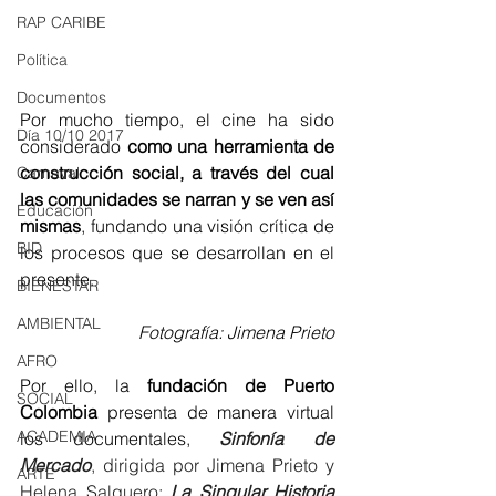
RAP CARIBE
Política
Documentos
Por mucho tiempo, el cine ha sido 
Día 10/10 2017
considerado 
como una herramienta de 
construcción social, a través del cual 
Carnaval
las comunidades se narran y se ven así 
Educación
mismas
, fundando una visión crítica de 
BID
los procesos que se desarrollan en el 
presente.
BIENESTAR
AMBIENTAL
Fotografía: Jimena Prieto
AFRO
Por ello, la 
fundación de Puerto 
SOCIAL
Colombia
 presenta de manera virtual 
ACADEMIA
los documentales, 
Sinfonía de 
Mercado
, dirigida por Jimena Prieto y 
ARTE
Helena Salguero; 
La Singular Historia 