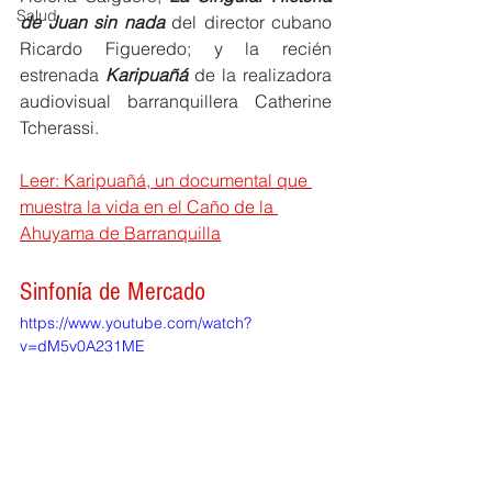
Salud
de Juan sin nada
 del director cubano 
Ricardo Figueredo; y la recién 
estrenada 
Karipuañá
de la realizadora 
audiovisual barranquillera Catherine 
Tcherassi. 
Leer: Karipuañá, un documental que 
muestra la vida en el Caño de la 
Ahuyama de Barranquilla
Sinfonía de Mercado
https://www.youtube.com/watch?
v=dM5v0A231ME