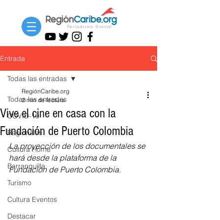
Entrada
Todas las entradas
RegiónCaribe.org
Todas las entradas
2 min de lectura
Vive el cine en casa con la
COVID-19
Fundación de Puerto Colombia
Regionales
La proyección de los documentales se 
Cultura Home
hará desde la plataforma de la 
Barranquilla
Fundación de Puerto Colombia.
Turismo
Cultura Eventos
Destacar