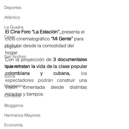
Deportes
Atlántico
La Guajira
El Cine Foro “La Estación”,
 presenta el 
Cesar
ciclo cinematográfico 
“Mi Gente”
 para 
disfrutar desde la comodidad del 
English
hogar. 
San Andres
Con la proyección de 
3 documentales 
q
ue retratan la
 vida de la clase popular 
Bolívar
colombiana y cubana,
 los 
Sucre
espectadores podrán c
onstruir una 
Magdalena
visión cimentada desde distintas 
miradas y tiempos.
Córdoba
Bloggeros
Hermanos Mayores
Economía