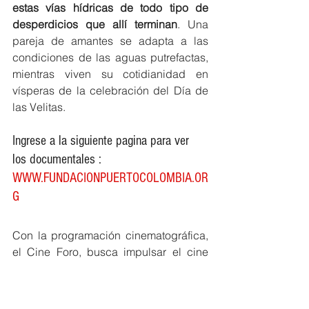
estas vías hídricas de todo tipo de 
desperdicios que allí terminan
. Una 
pareja de amantes se adapta a las 
condiciones de las aguas putrefactas, 
mientras viven su cotidianidad en 
vísperas de la celebración del Día de 
las Velitas.
Ingrese a la siguiente pagina para ver 
los documentales : 
W
WW.FUNDACIONPUERTOCOLOMBIA.OR
G
Con la programación cinematográfica, 
el Cine Foro, busca impulsar el cine 
local, nacional y latinoamericano, a 
través de espacios virtuales, esta vez 
adaptándose al contexto del año 2020. 