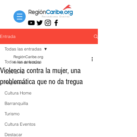
Entrada
Todas las entradas
RegiónCaribe.org
Todas las entradas
4 min de lectura
Violencia contra la mujer, una
COVID-19
problemática que no da tregua
Regionales
Cultura Home
Barranquilla
Turismo
Cultura Eventos
Destacar