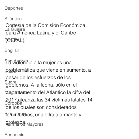
Deportes
Atlántico
Cortesía de la Comisión Económica 
La Guajira
para América Latina y el Caribe 
(CEPAL).
Cesar
English
San Andres
La violencia a la mujer es una 
problemática que viene en aumento, a 
Bolívar
pesar de los esfuerzos de los 
Sucre
gobiernos. A la fecha, sólo en el 
departamento del Atlántico la cifra del 
Magdalena
2017 alcanza las 34 víctimas fatales 14 
Córdoba
de los cuales son considerados 
Bloggeros
feminicidios, una cifra alarmante y 
grotesca.
Hermanos Mayores
Economía