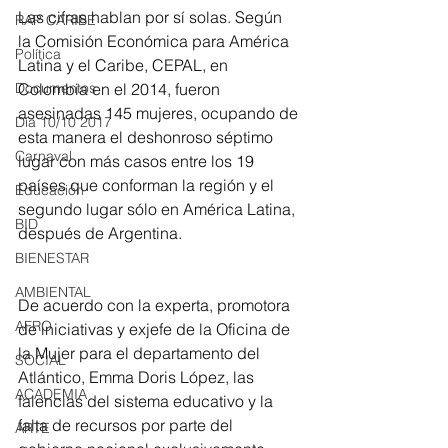
Las cifras hablan por sí solas. Según 
RAP CARIBE
la Comisión Económica para América 
Política
Latina y el Caribe, CEPAL, en 
Colombia en el 2014, fueron 
Documentos
asesinadas 145 mujeres, ocupando de 
Día 10/10 2017
esta manera el deshonroso séptimo 
Carnaval
lugar con más casos entre los 19 
países que conforman la región y el 
Educación
segundo lugar sólo en América Latina, 
BID
después de Argentina.
BIENESTAR
AMBIENTAL
De acuerdo con la experta, promotora 
AFRO
de iniciativas y exjefe de la Oficina de 
la Mujer para el departamento del 
SOCIAL
Atlántico, Emma Doris López, las 
ACADEMIA
falencias del sistema educativo y la 
falta de recursos por parte del 
ARTE