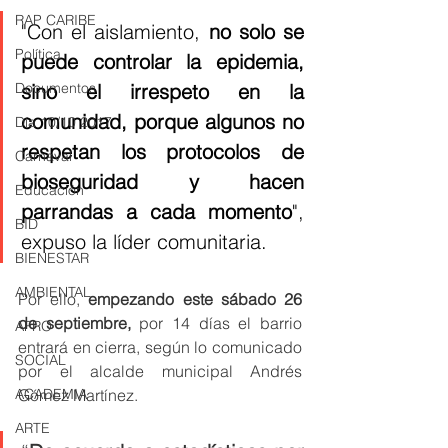
RAP CARIBE
"Con el aislamiento, 
no solo se 
Política
puede controlar la epidemia, 
sino el irrespeto en la 
Documentos
comunidad, porque algunos no 
Día 10/10 2017
respetan los protocolos de 
Carnaval
bioseguridad y hacen 
Educación
parrandas a cada momento
", 
BID
expuso la líder comunitaria.    
BIENESTAR
AMBIENTAL
Por ello, 
empezando este sábado 26 
de septiembre,
 por 14 días el barrio 
AFRO
entrará en cierra, según lo comunicado 
SOCIAL
por el alcalde municipal Andrés 
Gómez Martínez.
ACADEMIA
ARTE