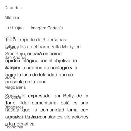
Deportes
Atlántico
La Guajira
Imagen: Cortesía
Cesar
Tras el reporte de 9 personas 
fallecidas en el barrio Villa Mady, en 
English
Sincelejo, 
entrará en cerco 
San Andres
epidemiológico con el objetivo de 
romper la cadena de contagio y la 
Bolívar
bajar la tasa de letalidad que se 
Sucre
presenta en la zona.
Magdalena
Según lo expresado por Betty de la 
Córdoba
Torre, líder comunitaria, está es una 
Bloggeros
noticia que la comunidad toma con 
agrado tras las constantes violaciones 
Hermanos Mayores
a la normativa.
Economía