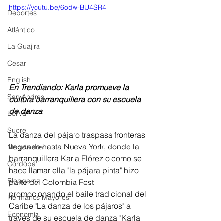
https://youtu.be/6odw-BU4SR4
Deportes
Atlántico
La Guajira
Cesar
English
En Trendiando: Karla promueve la 
San Andres
cultura barranquillera con su escuela 
de danza
Bolívar
Sucre
La danza del pájaro traspasa fronteras 
llegando hasta Nueva York, donde la 
Magdalena
barranquillera Karla Flórez o como se 
Córdoba
hace llamar ella "la pájara pinta" hizo 
Bloggeros
parte del Colombia Fest 
promocionando el baile tradicional del 
Hermanos Mayores
Caribe "La danza de los pájaros" a 
Economía
través de su escuela de danza "Karla 