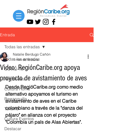
Entrada
Todas las entradas
Natalie Berdugo Cañón
Todas las entradas
1 min de lectura
Video: RegiónCaribe.org apoya
COVID-19
proyecto de avistamiento de aves
Regionales
Desde RegióCaribe.org como medio 
Cultura Home
alternativo apoyamos el turismo en 
Barranquilla
avistamiento de aves en el Caribe 
colombiano a través de la "danza del 
Turismo
pájaro" en alianza con el proyecto 
Cultura Eventos
"Colombia un país de Alas Abiertas". 
Destacar