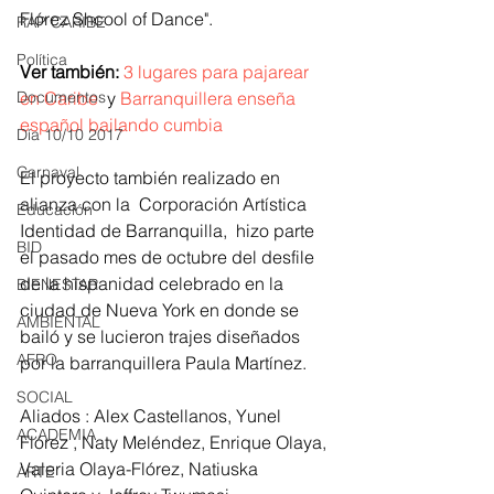
Flórez Shcool of Dance". 
RAP CARIBE
Política
Ver también:
3 lugares para pajarear 
en Caribe 
 y 
Barranquillera enseña 
Documentos
español bailando cumbia 
Día 10/10 2017
Carnaval
El proyecto también realizado en 
alianza con la  Corporación Artística 
Educación
Identidad de Barranquilla,  hizo parte 
BID
el pasado mes de octubre del desfile 
de la hispanidad celebrado en la 
BIENESTAR
ciudad de Nueva York en donde se 
AMBIENTAL
bailó y se lucieron trajes diseñados 
AFRO
por la barranquillera Paula Martínez. 
SOCIAL
Aliados : Alex Castellanos, Yunel 
ACADEMIA
Flórez , Naty Meléndez, Enrique Olaya, 
Valeria Olaya-Flórez, Natiuska 
ARTE