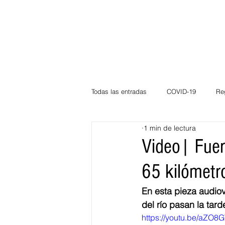
Todas las entradas
COVID-19
Re
1 min de lectura
Deportes
Atlántico
La Guaj
Video| Fuert
65 kilómetr
Córdoba
Bloggeros
Herma
En esta pieza audiov
del río pasan la tard
Carnaval
Educación
BID
https://youtu.be/aZO