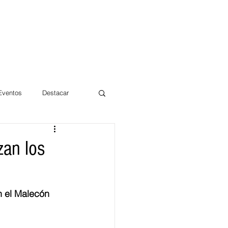
 Eventos
Destacar
Magdalena
zan los
mentos
Día 10/10 2017
n el Malecón 