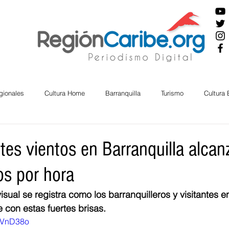
gionales
Cultura Home
Barranquilla
Turismo
Cultura
ira
Cesar
English
San Andres
Bolívar
Sucre
es vientos en Barranquilla alcan
os por hora
nos Mayores
Economía
RAP CARIBE
Política
Docu
isual se registra como los barranquilleros y visitantes e
e con estas fuertes brisas. 
BIENESTAR
AMBIENTAL
AFRO
8GVnD38o