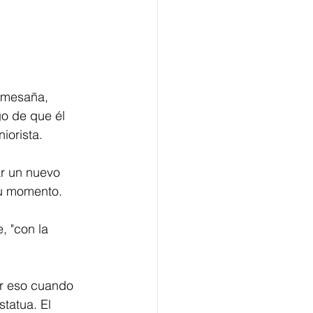
omesaña, 
o de que él 
iorista. 
r un nuevo 
su momento. 
, "con la 
r eso cuando 
tatua. El 