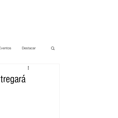
 Eventos
Destacar
Magdalena
tregará
mentos
Día 10/10 2017