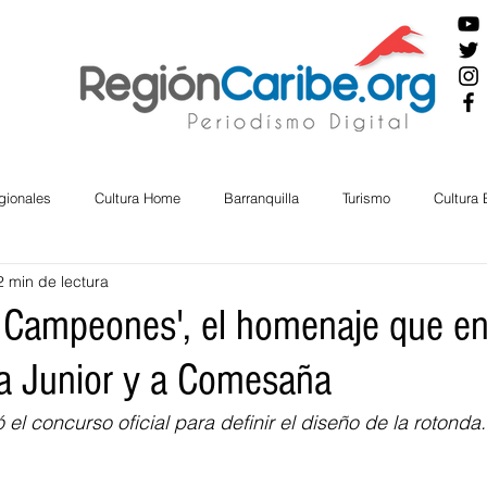
gionales
Cultura Home
Barranquilla
Turismo
Cultura
2 min de lectura
ira
Cesar
English
San Andres
Bolívar
Sucre
 Campeones', el homenaje que en
a Junior y a Comesaña
nos Mayores
Economía
RAP CARIBE
Política
Docu
 el concurso oficial para definir el diseño de la rotonda.
BIENESTAR
AMBIENTAL
AFRO