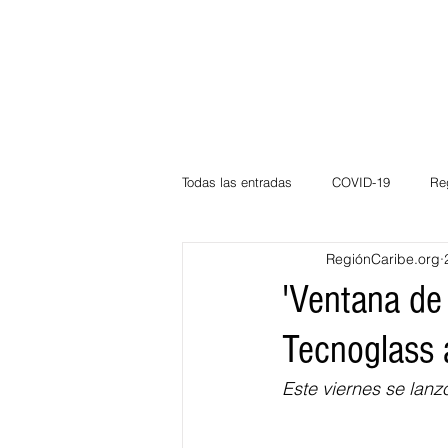
Todas las entradas
COVID-19
Re
RegiónCaribe.org
Deportes
Atlántico
La Guaj
'Ventana de
Tecnoglass 
Córdoba
Bloggeros
Herma
Este viernes se lanzó
Carnaval
Educación
BID