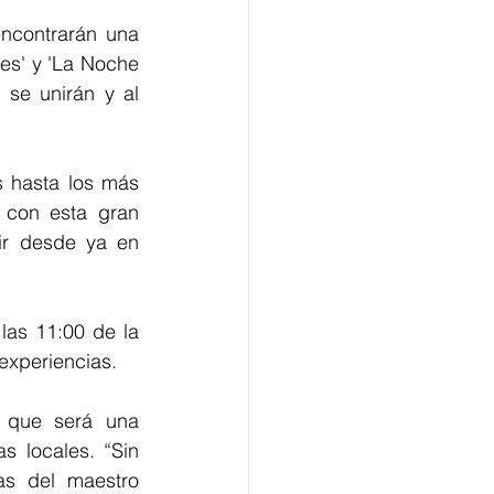
ncontrarán una 
les' y 'La Noche 
 se unirán y al 
 hasta los más 
 con esta gran 
experiencia. Será un evento con boletas exclusivas, que podrán adquirir desde ya en 
las 11:00 de la 
experiencias. 
 que será una 
s locales. “Sin 
s del maestro 