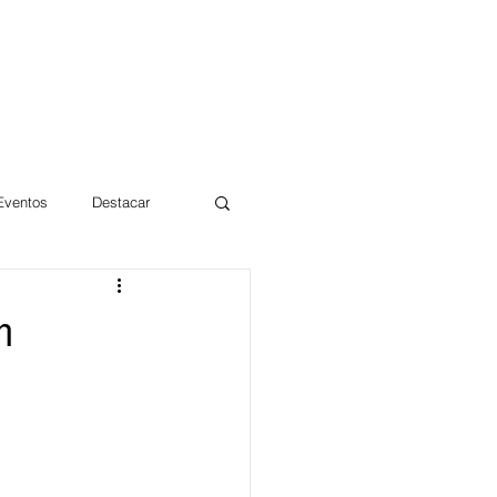
 Eventos
Destacar
Magdalena
h
mentos
Día 10/10 2017