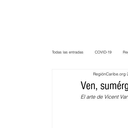
Todas las entradas
COVID-19
Re
RegiónCaribe.org
Deportes
Atlántico
La Guaj
Ven, sumérg
El arte de Vicent Va
Córdoba
Bloggeros
Herma
Carnaval
Educación
BID