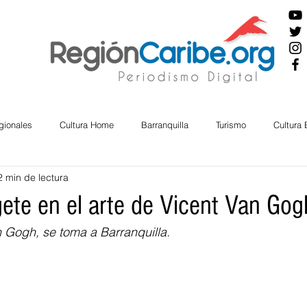
gionales
Cultura Home
Barranquilla
Turismo
Cultura
2 min de lectura
ira
Cesar
English
San Andres
Bolívar
Sucre
ete en el arte de Vicent Van Gog
n Gogh, se toma a Barranquilla.
nos Mayores
Economía
RAP CARIBE
Política
Docu
BIENESTAR
AMBIENTAL
AFRO