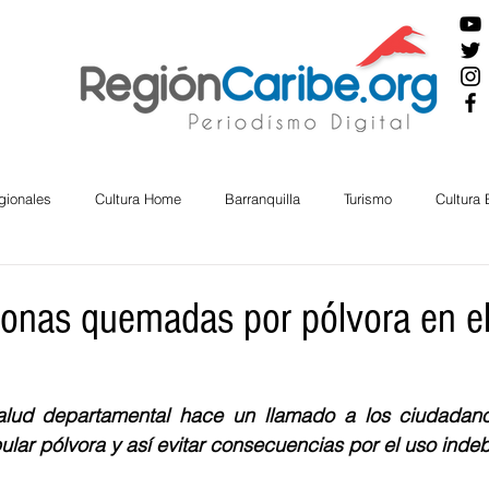
gionales
Cultura Home
Barranquilla
Turismo
Cultura
ira
Cesar
English
San Andres
Bolívar
Sucre
onas quemadas por pólvora en e
nos Mayores
Economía
RAP CARIBE
Política
Docu
alud departamental hace un llamado a los ciudadano
ar pólvora y así evitar consecuencias por el uso indeb
BIENESTAR
AMBIENTAL
AFRO