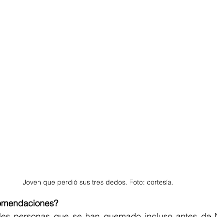
Joven que perdió sus tres dedos. Foto: cortesía. 
comendaciones?
ples personas que se han quemado incluso antes de 