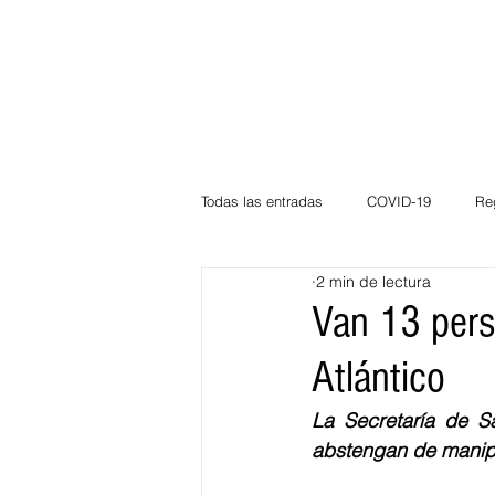
Todas las entradas
COVID-19
Re
2 min de lectura
Deportes
Atlántico
La Guaj
Van 13 pers
Atlántico
Córdoba
Bloggeros
Herma
La Secretaría de S
abstengan de manipul
Carnaval
Educación
BID