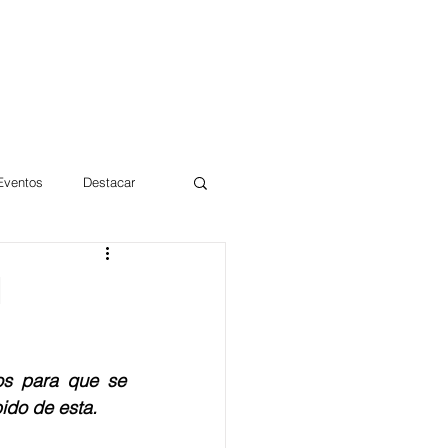
 Eventos
Destacar
Magdalena
l
mentos
Día 10/10 2017
s para que se 
ido de esta.