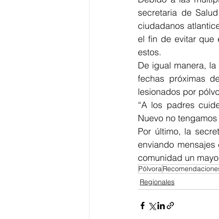
secretaria de Salud
ciudadanos atlantic
el fin de evitar qu
estos. 
De igual manera, la 
fechas próximas del
lesionados por pólvo
“A los padres cuid
Nuevo no tengamos n
Por último, la secr
enviando mensajes e
comunidad un mayor 
Pólvora
Recomendacione
Regionales