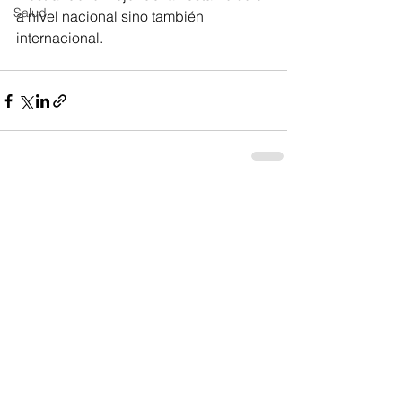
Salud
a nivel nacional sino también 
internacional. 
Ver todo
Entradas recientes