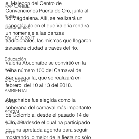
el Malecon del Centro de 
RAP CARIBE
Convenciones Puerta de Oro, junto al 
Política
río Magdalena. Allí, se realizará un 
espectáculo en el que Valeria rendirá 
Documentos
un homenaje a las danzas 
Día 10/10 2017
tradicionales, las mismas que llegaron 
a nuestra ciudad a través del río.
Carnaval
Educación
Valeria Abuchaibe se convirtió en la 
BID
reina número 100 del Carnaval de 
Barraanquilla, que se realizará en 
BIENESTAR
febrero, del 10 al 13 del 2018.
AMBIENTAL
Abuchaibe fue elegida como la 
AFRO
soberana del carnaval más importante 
SOCIAL
de Colombia, desde el pasado 14 de 
julio, día desde el cual ha participado 
ACADEMIA
de una apretada agenda para seguir 
ARTE
mostrando lo mejor de la fiesta no sólo 