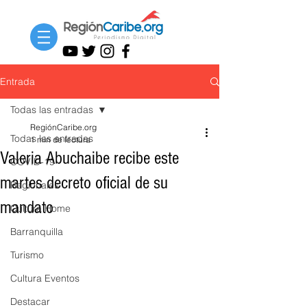
Entrada
Todas las entradas
RegiónCaribe.org
Todas las entradas
1 min de lectura
Valeria Abuchaibe recibe este
COVID-19
martes decreto oficial de su
Regionales
mandato
Cultura Home
Barranquilla
Turismo
Cultura Eventos
Destacar