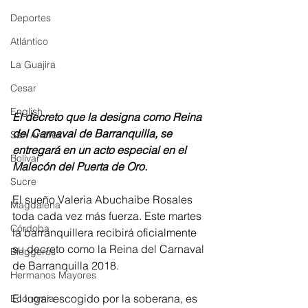
Deportes
Atlántico
La Guajira
Cesar
English
El decreto que la designa como Reina 
del Carnaval de Barranquilla, se 
San Andres
entregará en un acto especial en el 
Bolívar
Malecón del Puerta de Oro.
Sucre
El sueño Valeria Abuchaibe Rosales 
Magdalena
toda cada vez más fuerza. Este martes 
Córdoba
la barranquillera recibirá oficialmente 
su decreto como la Reina del Carnaval 
Bloggeros
de Barranquilla 2018.
Hermanos Mayores
El lugar escogido por la soberana, es 
Economía