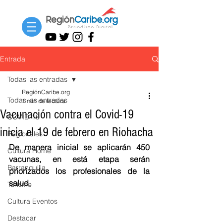
Entrada
Todas las entradas
RegiónCaribe.org
Todas las entradas
1 min de lectura
Vacunación contra el Covid-19
COVID-19
inicia el 19 de febrero en Riohacha
Regionales
De manera inicial se aplicarán 450 
Cultura Home
vacunas, en está etapa serán 
Barranquilla
priorizados los profesionales de la 
salud. 
Turismo
Cultura Eventos
Destacar