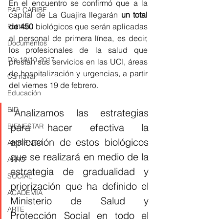
En el encuentro se confirmó que a la 
RAP CARIBE
capital de La Guajira llegarán 
un total 
de 450 
biológicos que serán aplicadas 
Política
al personal de primera línea, es decir, 
Documentos
los profesionales de la salud que 
Día 10/10 2017
prestan sus servicios en las UCI, áreas 
de hospitalización y urgencias, a partir 
Carnaval
del viernes 19 de febrero.
Educación
BID
“Analizamos las estrategias 
para hacer efectiva la 
BIENESTAR
aplicación de estos biológicos 
AMBIENTAL
que se realizará en medio de la 
AFRO
estrategia de gradualidad y 
SOCIAL
priorización que ha definido el 
ACADEMIA
Ministerio de Salud y 
ARTE
Protección Social en todo el 