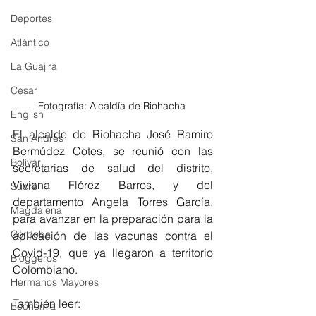
Deportes
Atlántico
La Guajira
Cesar
Fotografía: Alcaldía de Riohacha 
English
El alcalde de Riohacha José Ramiro 
San Andres
Bermúdez Cotes, se reunió con las 
Bolívar
secretarias de salud del distrito, 
Viviana Flórez Barros, y del 
Sucre
departamento Angela Torres García, 
Magdalena
para avanzar en la preparación para la 
Córdoba
aplicación de las vacunas contra el 
Covid-19, que ya llegaron a territorio 
Bloggeros
Colombiano.
Hermanos Mayores
También leer: 
Economía