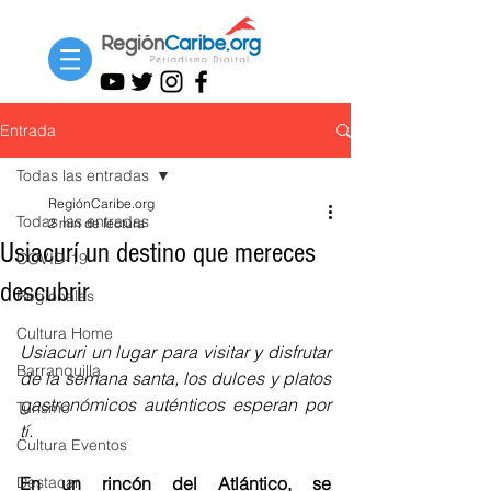
Entrada
Todas las entradas
RegiónCaribe.org
Todas las entradas
2 min de lectura
Usiacurí un destino que mereces
COVID-19
descubrir
Regionales
Cultura Home
Usiacuri un lugar para visitar y disfrutar 
Barranquilla
de la semana santa, los dulces y platos 
gastronómicos auténticos esperan por 
Turismo
tí. 
Cultura Eventos
Destacar
En un rincón del Atlántico, se 