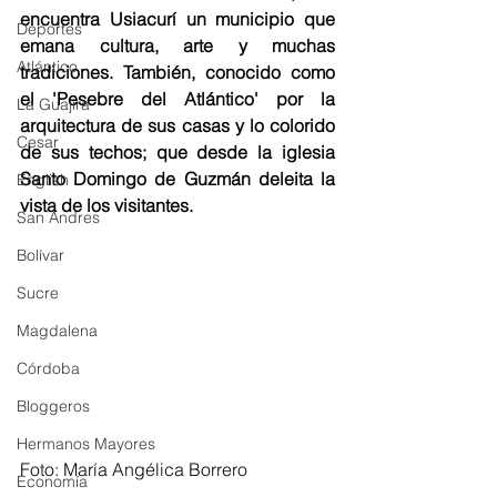
encuentra Usiacurí un municipio que 
Deportes
emana cultura, arte y muchas 
Atlántico
tradiciones. También, conocido como 
el 'Pesebre del Atlántico' por la 
La Guajira
arquitectura de sus casas y lo colorido 
Cesar
de sus techos; que desde la iglesia 
Santo Domingo de Guzmán deleita la 
English
vista de los visitantes. 
San Andres
Bolívar
Sucre
Magdalena
Córdoba
Bloggeros
Hermanos Mayores
Foto: María Angélica Borrero
Economía