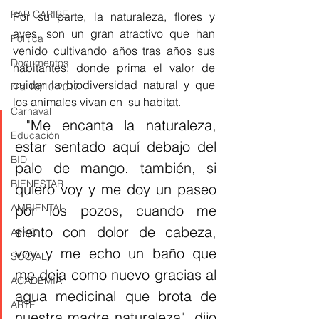
RAP CARIBE
Por su parte, la naturaleza, flores y 
aves, son un gran atractivo que han 
Política
venido cultivando años tras años sus 
Documentos
habitantes; donde prima el valor de 
cuidar la biodiversidad natural y que 
Día 10/10 2017
los animales vivan en  su habitat. 
Carnaval
 "Me encanta la naturaleza, 
Educación
estar sentado aquí debajo del 
BID
palo de mango. también, si 
BIENESTAR
quiero voy y me doy un paseo 
por los pozos, cuando me 
AMBIENTAL
siento con dolor de cabeza, 
AFRO
voy y me echo un baño que 
SOCIAL
me deja como nuevo gracias al 
ACADEMIA
agua medicinal que brota de 
ARTE
nuestra madre naturaleza", dijo 