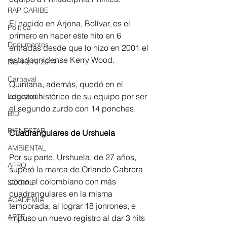
RAP CARIBE
El nacido en Arjona, Bolívar, es el 
Política
primero en hacer este hito en 6 
Documentos
entradas desde que lo hizo en 2001 el 
estadounidense Kerry Wood.
Día 10/10 2017
Carnaval
Quintana, además, quedó en el 
registro histórico de su equipo por ser 
Educación
el segundo zurdo con 14 ponches.
BID
BIENESTAR
Cuadrangulares de Urshuela
AMBIENTAL
Por su parte, Urshuela, de 27 años, 
AFRO
superó la marca de Orlando Cabrera 
como el colombiano con más 
SOCIAL
cuadrangulares en la misma 
ACADEMIA
temporada, al lograr 18 jonrones, e 
ARTE
impuso un nuevo registro al dar 3 hits 