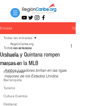
Entrada
Todas las entradas
RegiónCaribe.org
Todas las entradas
1 min de lectura
Urshuela y Quintana rompen
COVID-19
marcas en la MLB
Regionales
Ambos jugadores brillan en las ligas 
Cultura Home
mayores de los Estados Unidos.
Barranquilla
Turismo
Cultura Eventos
Destacar