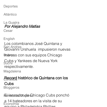
Deportes
Atlántico
La Guajira
Por Alejandro Matías
Cesar
English
Los colombianos José Quintana y 
San Andres
Giovanni Urshuela  impusieron nuevas 
marcas con sus equipos Chicago 
Bolívar
Cubs y Yankees de Nueva York 
Sucre
respectivamente. 
Magdalena
Record histórico de Quintana con los 
Córdoba
Cubs 
Bloggeros
El lanzador de Chicago Cubs ponchó 
Hermanos Mayores
a 14 bateadores en la visita de su 
Economía
equipo a Philadelphia Phillies. 