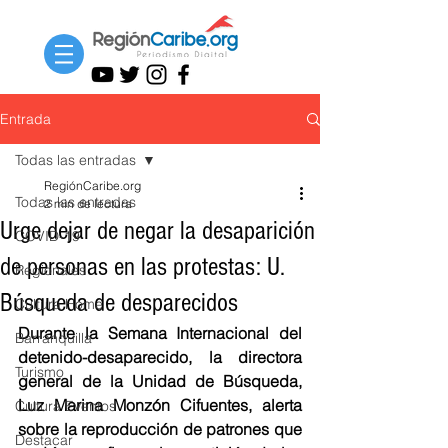
Entrada
Todas las entradas
RegiónCaribe.org
Todas las entradas
2 min de lectura
Urge dejar de negar la desaparición
COVID-19
de personas en las protestas: U.
Regionales
Búsqueda de desparecidos
Cultura Home
Durante la Semana Internacional del 
Barranquilla
detenido-desaparecido, la directora 
Turismo
general de la Unidad de Búsqueda, 
Luz Marina Monzón Cifuentes, alerta 
Cultura Eventos
sobre la reproducción de patrones que 
Destacar