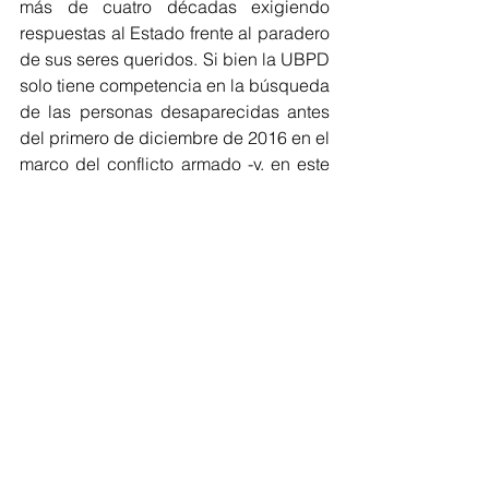
más de cuatro décadas exigiendo 
respuestas al Estado frente al paradero 
de sus seres queridos. Si bien la UBPD 
solo tiene competencia en la búsqueda 
de las personas desaparecidas antes 
del primero de diciembre de 2016 en el 
marco del conflicto armado -y, en este 
sentido, no puede recibir información 
sobre las desapariciones ocurridas en 
el contexto actual de las 
manifestaciones sociales- este 
mecanismo humanitario tiene el deber 
de contribuir a la no repetición y la 
construcción de paz. 
Por ello, la Unidad de Búsqueda alerta 
sobre la evidente reproducción de 
escenarios que podrían configurar la 
repetición de las desapariciones 