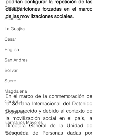
podrían configurar la repetición de las 
Deportes
desapariciones forzadas en el marco 
de las movilizaciones sociales.
Atlántico
La Guajira
Cesar
English
San Andres
Bolívar
Sucre
Magdalena
En el marco de la conmemoración de 
Córdoba
la Semana Internacional del Detenido 
Desaparecido y debido al contexto de 
Bloggeros
la movilización social en el país, la 
Hermanos Mayores
Directora General de la Unidad de 
Búsqueda de Personas dadas por 
Economía