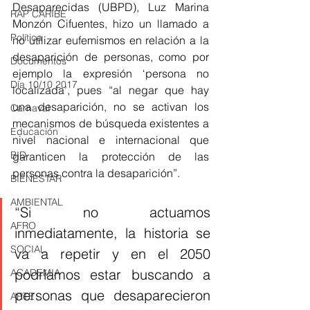
Desaparecidas (UBPD), Luz Marina 
RAP CARIBE
Monzón Cifuentes, hizo un llamado a 
Política
no utilizar eufemismos en relación a la 
desaparición de personas, como por 
Documentos
ejemplo la expresión ‘persona no 
Día 10/10 2017
localizada’, pues “al negar que hay 
una desaparición, no se activan los 
Carnaval
mecanismos de búsqueda existentes a 
Educación
nivel nacional e internacional que 
BID
garanticen la protección de las 
personas contra la desaparición”.
BIENESTAR
AMBIENTAL
“Si no actuamos 
AFRO
inmediatamente, la historia se 
SOCIAL
va a repetir y en el 2050 
podríamos estar buscando a 
ACADEMIA
personas que desaparecieron 
ARTE