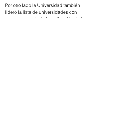
Por otro lado la Universidad también 
lideró la lista de universidades con 
mejor desarrollo de investigación de la 
firma Sapiens Research  ocupando el 
5to puesto a nivel nacional esto se 
debe según Paola Amar al 
compromiso de su planta profesoral el 
cual subió en un 98% en los 
escalafones de Colciencias, donde  El 
grupo Innovación y Desarrollo 
Empresarial está en el primer lugar en 
los indicadores de Productos 
Tecnológicos Certificados o 
Validados. 
Barranquilla