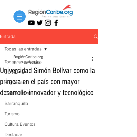
Entrada
Todas las entradas
RegiónCaribe.org
Todas las entradas
2 min de lectura
Universidad Simón Bolívar como la
COVID-19
primera en el país con mayor
Regionales
desarrollo innovador y tecnológico
Cultura Home
Barranquilla
Turismo
Cultura Eventos
Destacar