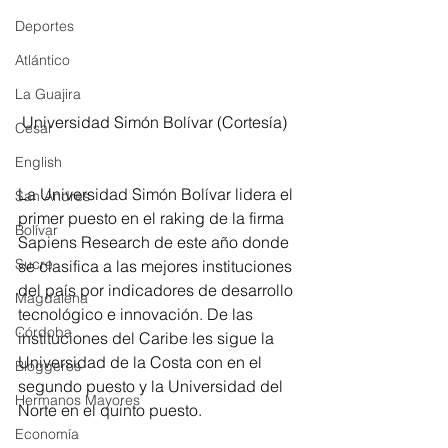
Deportes
Atlántico
La Guajira
 Universidad Simón Bolívar (Cortesía)
Cesar
English
La Universidad Simón Bolívar lidera el 
San Andres
primer puesto en el raking de la firma 
Bolívar
Sapiens Research de este año donde 
Sucre
se clasifica a las mejores instituciones 
del país por indicadores de desarrollo 
Magdalena
tecnológico e innovación. De las 
Córdoba
instituciones del Caribe les sigue la 
Universidad de la Costa con en el 
Bloggeros
segundo puesto y la Universidad del 
Hermanos Mayores
Norte en el quinto puesto.
Economía