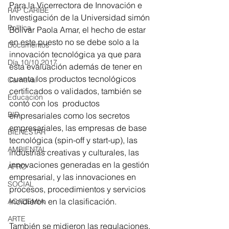
Para la Vicerrectora de Innovación e 
RAP CARIBE
Investigación de la Universidad simón 
Política
Bolívar Paola Amar, el hecho de estar 
en este puesto no se debe solo a la 
Documentos
innovación tecnológica ya que para 
Día 10/10 2017
esta evaluación además de tener en 
cuanta los productos tecnológicos 
Carnaval
certificados o validados, también se 
Educación
contó con los  productos 
BID
empresariales como los secretos 
empresariales, las empresas de base 
BIENESTAR
tecnológica (spin-off y start-up), las 
AMBIENTAL
industrias creativas y culturales, las 
innovaciones generadas en la gestión 
AFRO
empresarial, y las innovaciones en 
SOCIAL
procesos, procedimientos y servicios 
incidieron en la clasificación.
ACADEMIA
ARTE
También se midieron las regulaciones, 