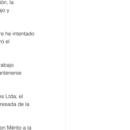
ón, la 
jo y 
re he intentado 
ó el 
rabajo 
antenerse 
s Ltda; el 
resada de la 
n Mérito a la 