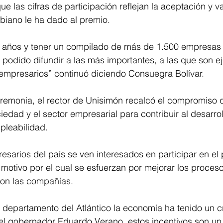
 las cifras de participación reflejan la aceptación y va
iano le ha dado al premio.
0 años y tener un compilado de más de 1.500 empresas p
 podido difundir a las más importantes, a las que son 
 empresarios” continuó diciendo Consuegra Bolívar.
remonia, el rector de Unisimón recalcó el compromiso q
edad y el sector empresarial para contribuir al desarroll
pleabilidad. 
arios del país se ven interesados en participar en el 
 motivo por el cual se esfuerzan por mejorar los proces
con las compañías. 
l departamento del Atlántico la economía ha tenido un c
 el gobernador Eduardo Verano, estos incentivos son un