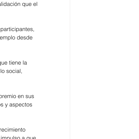
lidación que el 
articipantes, 
ejemplo desde 
ue tiene la 
o social, 
premio en sus 
os y aspectos 
recimiento 
 impulso a que 