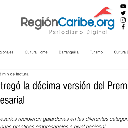
gionales
Cultura Home
Barranquilla
Turismo
Cultura
3 min de lectura
ira
Cesar
English
San Andres
Bolívar
Sucre
tregó la décima versión del Premi
esarial
nos Mayores
Economía
RAP CARIBE
Política
Docu
arios recibieron galardones en las diferentes categorí
BIENESTAR
AMBIENTAL
AFRO
nas prácticas empresariales a nivel nacional.