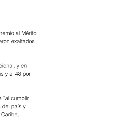
remio al Mérito 
eron exaltados 
. 
ional, y en 
s y el 48 por 
 “al cumplir 
 del país y 
 Caribe, 