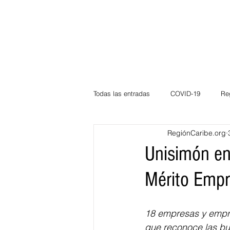
Todas las entradas
COVID-19
Re
RegiónCaribe.org
Deportes
Atlántico
La Guaj
Unisimón en
Mérito Empr
Córdoba
Bloggeros
Herma
18 empresas y empres
Carnaval
Educación
BID
que reconoce las bue