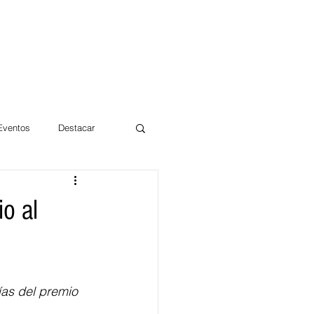
 Eventos
Destacar
Magdalena
o al
mentos
Día 10/10 2017
as del premio 