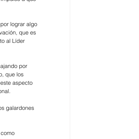
por lograr algo 
vación, que es 
o al Líder 
bajando por 
o, que los 
 este aspecto 
onal.
os galardones 
o como 