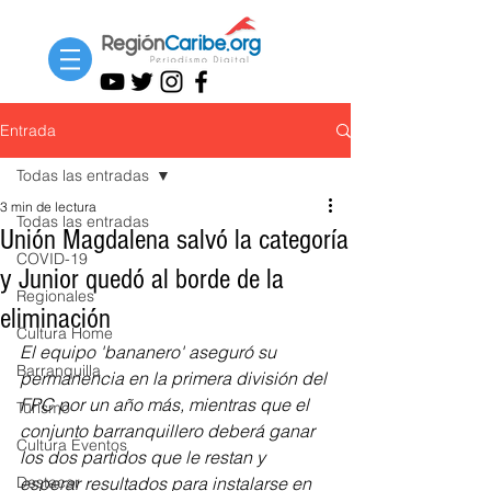
Entrada
Todas las entradas
3 min de lectura
Todas las entradas
Unión Magdalena salvó la categoría
COVID-19
y Junior quedó al borde de la
Regionales
eliminación
Cultura Home
El equipo 'bananero' aseguró su 
Barranquilla
permanencia en la primera división del 
FPC por un año más, mientras que el 
Turismo
conjunto barranquillero deberá ganar 
Cultura Eventos
los dos partidos que le restan y 
Destacar
esperar resultados para instalarse en 