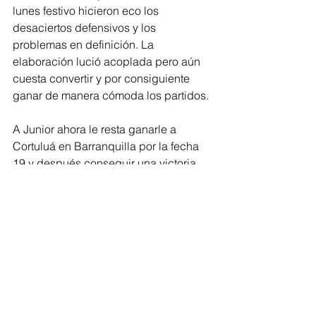
lunes festivo hicieron eco los 
desaciertos defensivos y los 
problemas en definición. La 
elaboración lució acoplada pero aún 
cuesta convertir y por consiguiente 
ganar de manera cómoda los partidos. 
A Junior ahora le resta ganarle a 
Cortuluá en Barranquilla por la fecha 
19 y después conseguir una victoria 
ante Jaguares en Montería. Además, 
estos resultados no le garantizarán 
nada a los ‘tiburones’ debido a que 
también tienen que esperar que se 
den una serie de resultados para 
poder meterse en los primeros puestos 
de la tabla.
Una vez culmine el todos contra todos, 