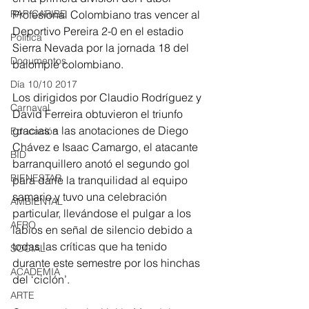
RAP CARIBE
Profesional Colombiano tras vencer al 
Deportivo Pereira 2-0 en el estadio 
Política
Sierra Nevada por la jornada 18 del 
Documentos
balompié colombiano.
Día 10/10 2017
Los dirigidos por Claudio Rodríguez y 
Carnaval
David Ferreira obtuvieron el triunfo 
gracias a las anotaciones de Diego 
Educación
Chávez e Isaac Camargo, el atacante 
BID
barranquillero anotó el segundo gol 
BIENESTAR
para darle la tranquilidad al equipo 
samario y tuvo una celebración 
AMBIENTAL
particular, llevándose el pulgar a los 
AFRO
labios en señal de silencio debido a 
todas las críticas que ha tenido 
SOCIAL
durante este semestre por los hinchas 
ACADEMIA
del ‘ciclón’.
ARTE