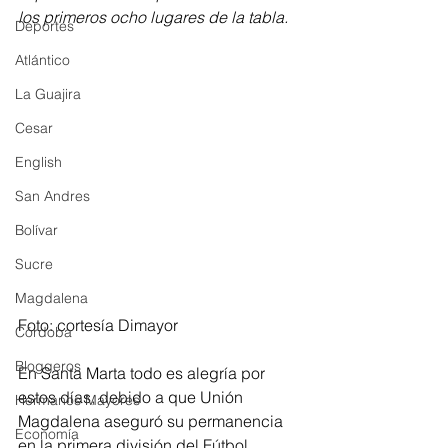
los primeros ocho lugares de la tabla.
Deportes
Atlántico
La Guajira
Cesar
English
San Andres
Bolívar
Sucre
Magdalena
Foto: cortesía Dimayor 
Córdoba
Bloggeros
En Santa Marta todo es alegría por 
estos días, debido a que Unión 
Hermanos Mayores
Magdalena aseguró su permanencia 
Economía
en la primera división del Fútbol 