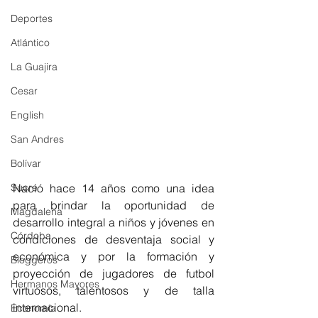
Deportes
Atlántico
La Guajira
Cesar
English
San Andres
Bolívar
Sucre
Nació hace 14 años como una idea 
para brindar la oportunidad de 
Magdalena
desarrollo integral a niños y jóvenes en 
Córdoba
condiciones de desventaja social y 
económica y por la formación y 
Bloggeros
proyección de jugadores de futbol 
Hermanos Mayores
virtuosos, talentosos y de talla 
internacional.
Economía