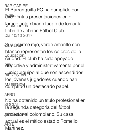
RAP CARIBE
El Barranquilla FC ha cumplido con 
Política
excelentes presentaciones en el 
torneo colombiano luego de tomar la 
Documentos
ficha de Johann Fútbol Club. 
Día 10/10 2017
Su uniforme rojo, verde amarillo con 
Carnaval
blanco representan los colores de la 
Educación
ciudad. El club ha sido apoyado 
BID
deportiva y administrativamente por el 
Junior, equipo al que son ascendidos 
BIENESTAR
los jóvenes jugadores cuando han 
AMBIENTAL
cumplido un destacado papel. 
AFRO
No ha obtenido un título profesional en 
SOCIAL
la segunda categoría del fútbol 
profesional colombiano. Su casa 
ACADEMIA
actual es el mítico estadio Romelio 
ARTE
Martínez. 