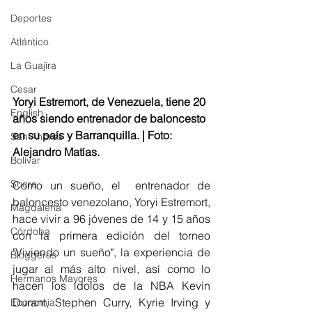
Deportes
Atlántico
La Guajira
Cesar
Yoryi Estremort, de Venezuela, tiene 20 
English
años siendo entrenador de baloncesto 
en su país y Barranquilla. | Foto: 
San Andres
Alejandro Matías.
Bolívar
Sucre
Como un sueño, el  entrenador de 
baloncesto venezolano, Yoryi Estremort, 
Magdalena
hace vivir a 96 jóvenes de 14 y 15 años 
Córdoba
con la primera edición del torneo 
"Viviendo un sueño", la experiencia de 
Bloggeros
jugar al más alto nivel, así como lo 
Hermanos Mayores
hacen los ídolos de la NBA Kevin 
Durant, Stephen Curry, Kyrie Irving y 
Economía