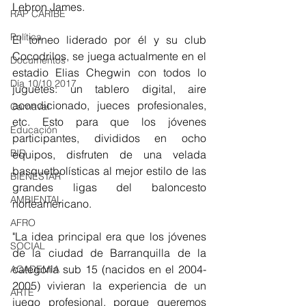
Lebron James.
RAP CARIBE
Política
El torneo liderado por él y su club 
Cocodrilos, se juega actualmente en el 
Documentos
estadio Elias Chegwin con todos lo 
Día 10/10 2017
juguetes: un tablero digital, aire 
acondicionado, jueces profesionales, 
Carnaval
etc. Esto para que los jóvenes 
Educación
participantes, divididos en ocho 
BID
equipos, disfruten de una velada 
basquetbolísticas al mejor estilo de las 
BIENESTAR
grandes ligas del baloncesto 
AMBIENTAL
norteamericano. 
AFRO
"La idea principal era que los jóvenes 
SOCIAL
de la ciudad de Barranquilla de la 
categoría sub 15 (nacidos en el 2004-
ACADEMIA
2005) vivieran la experiencia de un 
ARTE
juego profesional, porque queremos 