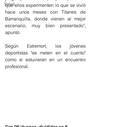
Salud
que ellos experimenten lo que se vivió 
hace unos meses con Titanes de 
Barranquilla, donde vienen al mejor 
escenario, muy bien presentado", 
apuntó. 
Según Estremort, los jóvenes 
deportistas "se meten en el cuento" 
como si estuvieran en un encuentro 
profesional. 
Son 96 jóvenes, divididos en 8 