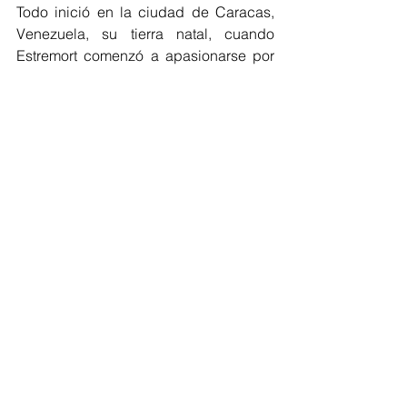
Todo inició en la ciudad de Caracas, 
Venezuela, su tierra natal, cuando 
Estremort comenzó a apasionarse por 
el deporte de la pelota naranja y 
después vino a Barranquilla para 
estudiar con el fin de llevar el 
baloncesto de los jóvenes de la ciudad 
a otro nivel. 
"Esto empezó desde mi ciudad natal 
como jugador, luego como instructor. 
Acá en Colombia continue con mi labor 
de baloncesto, me gradué de 
licenciado de Educación Física en la 
Universidad del Atlántico y no he 
parado, ya tengo más de 20 años 
trabajando".
Deportes