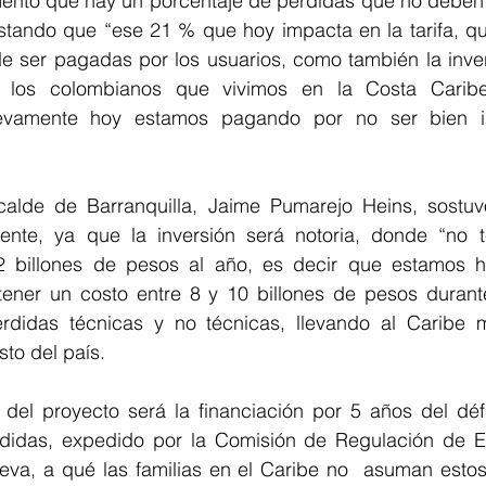
entó que hay un porcentaje de perdidas que no deben 
estando que “ese 21 % que hoy impacta en la tarifa, qu
de ser pagadas por los usuarios, como también la inver
os colombianos que vivimos en la Costa Caribe,
uevamente hoy estamos pagando por no ser bien inve
lcalde de Barranquilla, Jaime Pumarejo Heins, sostuv
ente, ya que la inversión será notoria, donde “no 
2 billones de pesos al año, es decir que estamos h
ener un costo entre 8 y 10 billones de pesos durante
didas técnicas y no técnicas, llevando al Caribe ma
sto del país.
o del proyecto será la financiación por 5 años del défi
idas, expedido por la Comisión de Regulación de En
va, a qué las familias en el Caribe no  asuman estos