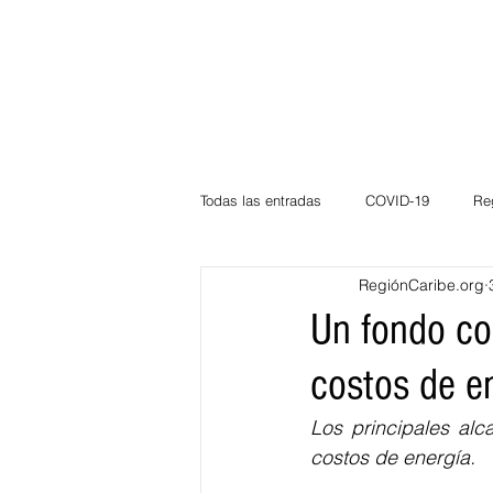
Todas las entradas
COVID-19
Re
RegiónCaribe.org
Deportes
Atlántico
La Guaj
Un fondo con
costos de e
Córdoba
Bloggeros
Herma
Los principales alc
costos de energía.
Carnaval
Educación
BID