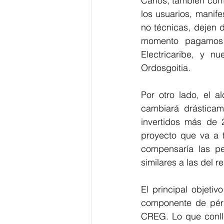
Carlos, también com
los usuarios, manif
no técnicas, dejen 
momento pagamos l
Electricaribe, y n
Ordosgoitia.
Por otro lado, el a
cambiará drásticam
invertidos más de 
proyecto que va a t
compensaría las per
similares a las del re
El principal objetiv
componente de pérd
CREG. Lo que conlle