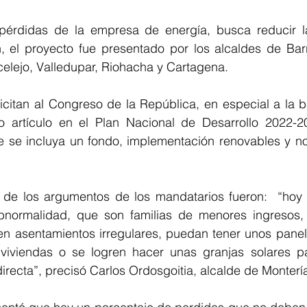
érdidas de la empresa de energía, busca reducir las
 el proyecto fue presentado por los alcaldes de Barra
celejo, Valledupar, Riohacha y Cartagena. 
licitan al Congreso de la República, en especial a la 
o artículo en el Plan Nacional de Desarrollo 2022-2
e se incluya un fondo, implementación renovables y nor
 de los argumentos de los mandatarios fueron:  “hoy 
bnormalidad, que son familias de menores ingresos,
 en asentamientos irregulares, puedan tener unos panel
iviendas o se logren hacer unas granjas solares pa
directa”, precisó Carlos Ordosgoitia, alcalde de Monterí