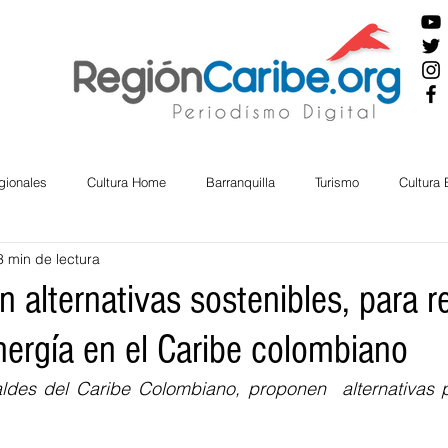
gionales
Cultura Home
Barranquilla
Turismo
Cultura
3 min de lectura
ira
Cesar
English
San Andres
Bolívar
Sucre
 alternativas sostenibles, para re
nergía en el Caribe colombiano
nos Mayores
Economía
RAP CARIBE
Política
Docu
aldes del Caribe Colombiano, proponen  alternativas pa
BIENESTAR
AMBIENTAL
AFRO