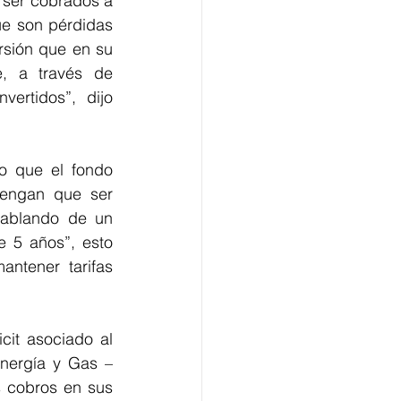
ser cobrados a 
e son pérdidas 
sión que en su 
 a través de 
rtidos”, dijo 
o que el fondo 
tengan que ser 
ablando de un 
 5 años”, esto 
ntener tarifas 
cit asociado al 
ergía y Gas – 
 cobros en sus 