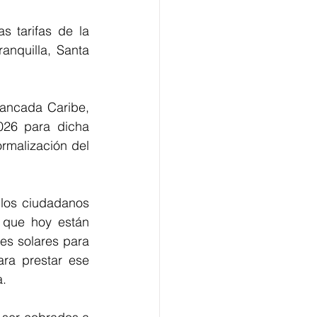
 tarifas de la 
nquilla, Santa 
bancada Caribe, 
026 para dicha 
malización del 
los ciudadanos 
 que hoy están 
es solares para 
ra prestar ese 
a.