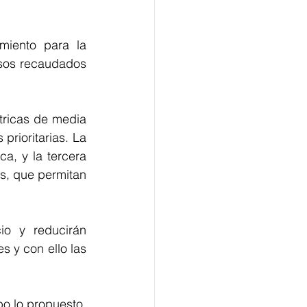
iento para la 
rsos recaudados 
tricas de media 
rioritarias. La 
a, y la tercera 
s, que permitan 
io y reducirán 
 y con ello las 
bo lo propuesto, 