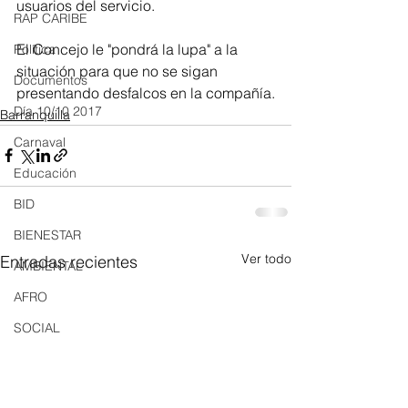
usuarios del servicio.
RAP CARIBE
El Concejo le "pondrá la lupa" a la 
Política
situación para que no se sigan 
Documentos
presentando desfalcos en la compañía.
Día 10/10 2017
Barranquilla
Carnaval
Educación
BID
BIENESTAR
Ver todo
Entradas recientes
AMBIENTAL
AFRO
SOCIAL
ACADEMIA
ARTE