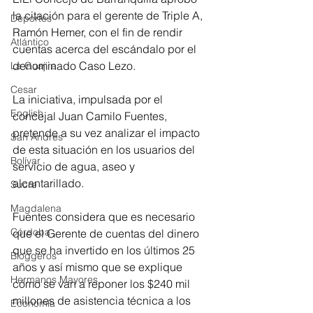
la citación para el gerente de Triple A, 
Deportes
Ramón Hemer, con el fin de rendir 
Atlántico
cuentas acerca del escándalo por el 
denominado Caso Lezo.
La Guajira
Cesar
La iniciativa, impulsada por el 
English
concejal Juan Camilo Fuentes, 
pretende a su vez analizar el impacto 
San Andres
de esta situación en los usuarios del 
Bolívar
servicio de agua, aseo y 
alcantarillado. 
Sucre
Magdalena
Fuentes considera que es necesario 
Córdoba
que el Gerente de cuentas del dinero 
que se ha invertido en los últimos 25 
Bloggeros
años y así mismo que se explique 
Hermanos Mayores
cómo se van a reponer los $240 mil 
millones de asistencia técnica a los 
Economía