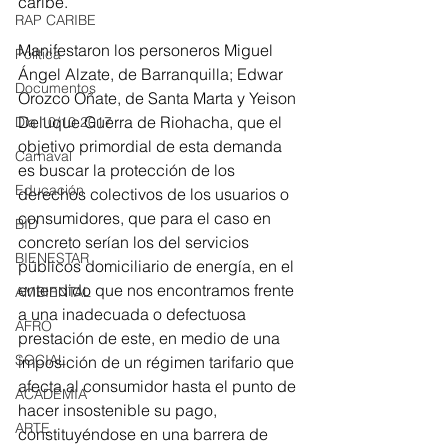
caribe.
RAP CARIBE
Manifestaron los personeros Miguel 
Política
Ángel Alzate, de Barranquilla; Edwar 
Documentos
Orozco Oñate, de Santa Marta y Yeison 
Deluque Guerra de Riohacha, que el 
Día 10/10 2017
objetivo primordial de esta demanda 
Carnaval
es buscar la protección de los 
Educación
derechos colectivos de los usuarios o 
consumidores, que para el caso en 
BID
concreto serían los del servicios 
BIENESTAR
públicos domiciliario de energía, en el 
entendido que nos encontramos frente 
AMBIENTAL
a una inadecuada o defectuosa 
AFRO
prestación de este, en medio de una  
SOCIAL
imposición de un régimen tarifario que 
afecta al consumidor hasta el punto de 
ACADEMIA
hacer insostenible su pago, 
ARTE
constituyéndose en una barrera de 