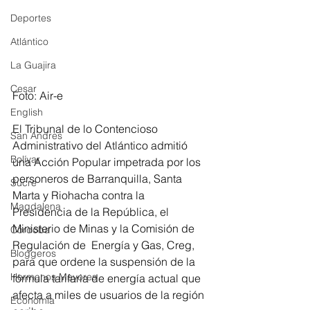
Deportes
Atlántico
La Guajira
Cesar
Foto: Air-e
English
El Tribunal de lo Contencioso 
San Andres
Administrativo del Atlántico admitió 
Bolívar
una Acción Popular impetrada por los 
personeros de Barranquilla, Santa 
Sucre
Marta y Riohacha contra la 
Magdalena
Presidencia de la República, el 
Ministerio de Minas y la Comisión de 
Córdoba
Regulación de  Energía y Gas, Creg, 
Bloggeros
para que ordene la suspensión de la 
Hermanos Mayores
fórmula tarifaria de energía actual que 
afecta a miles de usuarios de la región 
Economía