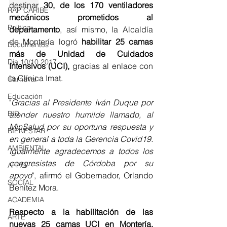
destinar
30, de los 170 ventiladores 
RAP CARIBE
mecánicos prometidos al 
Política
departamento
, así mismo, la Alcaldía 
de Monterí
a logró 
habilitar 25 camas 
Documentos
más de Unidad de Cuidados 
Día 10/10 2017
Intensivos (UCI),
 gracias al enlace con 
la Clínica Imat.
Carnaval
Educación
"
Gracias al Presidente Iván Duque por 
BID
atender nuestro humilde llamado, al 
MinSalud por su oportuna respuesta y 
BIENESTAR
en general a toda la Gerencia Covid19. 
AMBIENTAL
Igualmente agradecemos a todos los 
congresistas de Córdoba por su 
AFRO
apoyo
", afirmó el Gobernador, Orlando 
SOCIAL
Benítez Mora.
ACADEMIA
Respecto a la habilitación de las 
ARTE
nuevas 25 camas UCI en Montería,