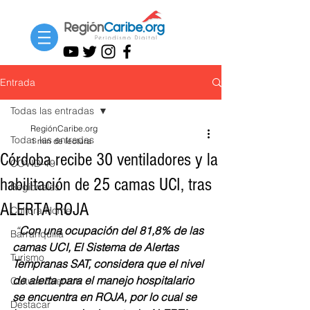
Entrada
Todas las entradas
RegiónCaribe.org
Todas las entradas
1 min de lectura
Córdoba recibe 30 ventiladores y la
COVID-19
habilitación de 25 camas UCI, tras
Regionales
ALERTA ROJA
Cultura Home
“
Con una ocupación del 81,8% de las 
Barranquilla
camas UCI, El Sistema de Alertas 
Turismo
Tempranas SAT, considera que el nivel 
de alerta para el manejo hospitalario 
Cultura Eventos
se encuentra en ROJA, por lo cual se 
Destacar