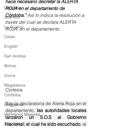
hace necesario decretar la ALERTA 
Deportes
ROJA en el departamento de 
Córdoba.”
 Así lo indica la resolución a 
Atlántico
través del cual se declara ALERTA 
La Guajira
ROJA, en el departamento. 
Cesar
English
San Andres
Bolívar
Sucre
Magdalena
Cortesía
Córdoba
Tras la declaratoria de Alerta Roja en el 
Bloggeros
departamento, 
las autoridades locales 
Hermanos Mayores
lanzaron un S.O.S al Gobierno 
Nacional; el cual ha sido escuchado
, al 
Economía