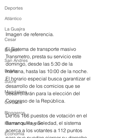
Deportes
Atlántico
La Guajira
Imagen de referencia. 
Cesar
El Sistema de transporte masivo 
English
Transmetro, presta su servicio este 
San Andres
domingo, desde las 5:30 de la 
Bolívar
mañana, hasta las 10:00 de la noche. 
El horario especial busca garantizar el 
Sucre
desarrollo de los comicios que se 
Magdalena
desarrollarán para la elección del 
Congreso de la República.
Córdoba
Bloggeros
De los 166 puestos de votación en el 
Barranquilla y Soledad, el sistema 
Hermanos Mayores
acerca a los votantes a 112 puntos 
Economía
para que puedan ejercer su derecho 