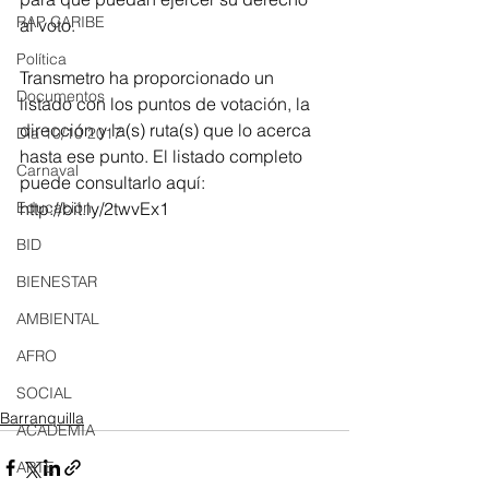
RAP CARIBE
al voto.
Política
Transmetro ha proporcionado un 
Documentos
listado con los puntos de votación, la 
dirección y la(s) ruta(s) que lo acerca 
Día 10/10 2017
hasta ese punto. El listado completo 
Carnaval
puede consultarlo aquí: 
Educación
http://bit.ly/2twvEx1
BID
BIENESTAR
AMBIENTAL
AFRO
SOCIAL
Barranquilla
ACADEMIA
ARTE