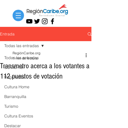
Entrada
Todas las entradas
RegiónCaribe.org
Todas las entradas
1 min de lectura
Transmetro acerca a los votantes a
COVID-19
112 puestos de votación
Regionales
Cultura Home
Barranquilla
Turismo
Cultura Eventos
Destacar