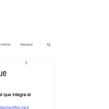
 Eventos
Destacar
Magdalena
ue
mentos
Día 10/10 2017
 que integra el 
0p/mp4/file.mp4