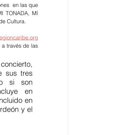
nes  en las que 
“MI TONADA, MI 
e Cultura. 
egioncaribe.org
sobre este lanzamiento,  que se emitirá el 4 de junio a partir de las 7:30 pm a través de las 
oncierto, 
 sus tres 
o si son 
cluye en 
cluido en 
rdeón y el 