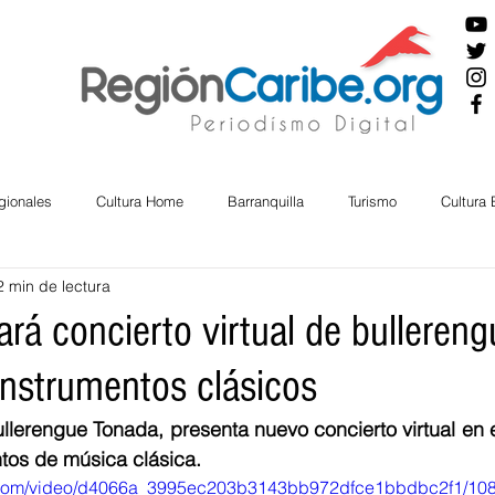
gionales
Cultura Home
Barranquilla
Turismo
Cultura
2 min de lectura
ira
Cesar
English
San Andres
Bolívar
Sucre
rá concierto virtual de bullereng
instrumentos clásicos
nos Mayores
Economía
RAP CARIBE
Política
Docu
lerengue Tonada, presenta nuevo concierto virtual en el
ntos de música clásica. 
BIENESTAR
AMBIENTAL
AFRO
tic.com/video/d4066a_3995ec203b3143bb972dfce1bbdbc2f1/108