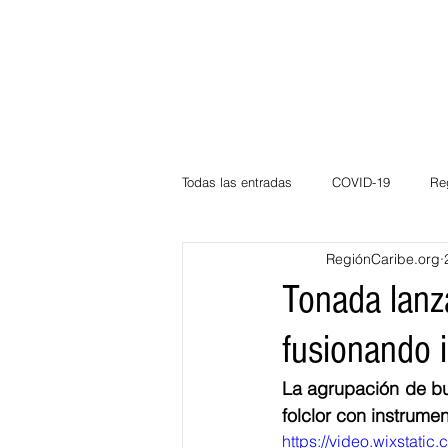
Todas las entradas
COVID-19
Re
RegiónCaribe.org
Deportes
Atlántico
La Guaj
Tonada lanza
fusionando 
Córdoba
Bloggeros
Herma
La agrupación de bul
folclor con instrume
Carnaval
Educación
BID
https://video.wixsta