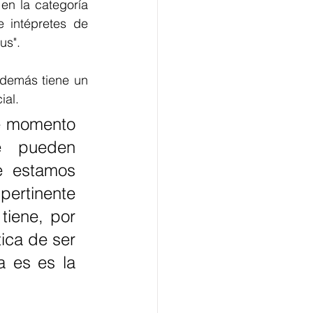
en la categoría 
 intépretes de 
us".
demás tiene un 
ial.
e  pueden 
e estamos 
ertinente 
iene, por 
ca de ser  
 es es la 
 