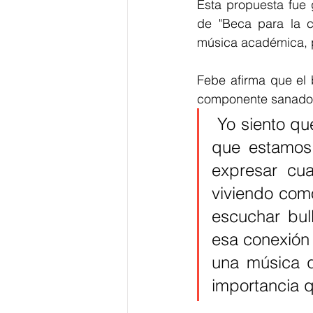
Esta propuesta fue 
de "Beca para la cr
música académica, po
Febe afirma que el 
componente sanador 
 Yo siento que es  sanador y es preciso para para este momento 
que estamos 
expresar cua
viviendo com
escuchar bull
esa conexión 
una música q
importancia q