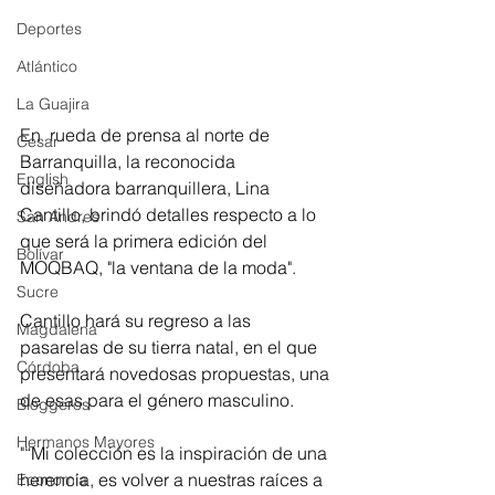
Deportes
Atlántico
La Guajira
En  rueda de prensa al norte de 
Cesar
Barranquilla, la reconocida 
English
diseñadora barranquillera, Lina 
Cantillo, brindó detalles respecto a lo 
San Andres
que será la primera edición del 
Bolívar
MOQBAQ, "la ventana de la moda". 
Sucre
Cantillo hará su regreso a las 
Magdalena
pasarelas de su tierra natal, en el que 
Córdoba
presentará novedosas propuestas, una 
de esas para el género masculino.
Bloggeros
Hermanos Mayores
"“Mi colección es la inspiración de una 
herencia, es volver a nuestras raíces a 
Economía