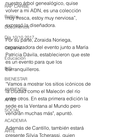
nuestro árbol genealógico, quise 
RAP CARIBE
volver a mi ADN, es una colección 
Política
muy fresca, estoy muy nerviosa”, 
expresó la diseñadora. 
Documentos
Día 10/10 2017
Por su parte, Zoraida Noriega, 
organizadora del evento junto a María 
Carnaval
Patricia Dávila, establecieron que este 
Educación
es un evento para que los 
BID
barranquilleros. 
BIENESTAR
“Vamos a mostrar los sitios icónicos de 
AMBIENTAL
la ciudad como el Malecón del río 
entre otros. En esta primera edición la 
AFRO
sede es la Ventana al Mundo pero 
SOCIAL
vendrán muchas más", apuntó. 
ACADEMIA
Además de Cantillo, también estará 
ARTE
presente Silvia Tcherassi, quien 