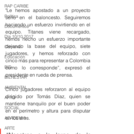
RAP CARIBE
"Le hemos apostado a un proyecto 
Política
serio en el baloncesto. Seguiremos 
haciendo un esfuerzo invirtiendo en el 
Documentos
equipo. Titanes viene recargado, 
Día 10/10 2017
hemos hecho un esfuerzo importante 
dejando la base del equipo, siete 
Carnaval
jugadores, y hemos reforzado con 
Educación
cinco más para representar a Colombia 
BID
como lo corresponde”, expresó el 
presidente en rueda de prensa. 
BIENESTAR
AMBIENTAL
Cinco jugadores reforzaron al equipo 
dirigido por Tomás Díaz, quien se 
AFRO
mantiene tranquilo por el buen poder 
SOCIAL
en el perímetro y altura para disputar 
en los aros.
ACADEMIA
ARTE