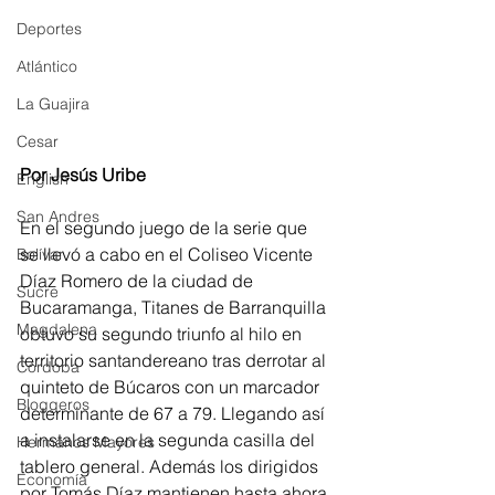
Deportes
Atlántico
La Guajira
Cesar
Por Jesús Uribe
English
San Andres
En el segundo juego de la serie que 
se llevó a cabo en el Coliseo Vicente 
Bolívar
Díaz Romero de la ciudad de 
Sucre
Bucaramanga, Titanes de Barranquilla 
Magdalena
obtuvo su segundo triunfo al hilo en 
territorio santandereano tras derrotar al 
Córdoba
quinteto de Búcaros con un marcador 
Bloggeros
determinante de 67 a 79. Llegando así 
a instalarse en la segunda casilla del 
Hermanos Mayores
tablero general. Además los dirigidos 
Economía
por Tomás Díaz mantienen hasta ahora 