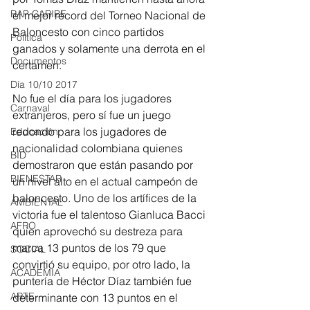
RAP CARIBE
el mejor récord del Torneo Nacional de 
Baloncesto con cinco partidos 
Política
ganados y solamente una derrota en el 
Documentos
certamen. 
Día 10/10 2017
No fue el día para los jugadores 
Carnaval
extranjeros, pero sí fue un juego 
redondo para los jugadores de 
Educación
nacionalidad colombiana quienes 
BID
demostraron que están pasando por 
BIENESTAR
un nivel alto en el actual campeón de 
baloncesto. Uno de los artífices de la 
AMBIENTAL
victoria fue el talentoso Gianluca Bacci 
AFRO
quien aprovechó su destreza para 
marca 13 puntos de los 79 que 
SOCIAL
convirtió su equipo, por otro lado, la 
ACADEMIA
puntería de Héctor Díaz también fue 
ARTE
determinante con 13 puntos en el 