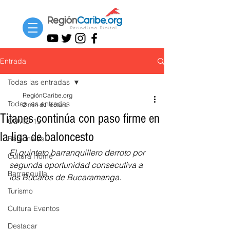
Entrada
Todas las entradas
RegiónCaribe.org
Todas las entradas
2 min de lectura
Titanes continúa con paso firme en
COVID-19
la liga de baloncesto
Regionales
El quinteto barranquillero derroto por 
Cultura Home
segunda oportunidad consecutiva a 
Barranquilla
los Búcaros de Bucaramanga.
Turismo
Cultura Eventos
Destacar