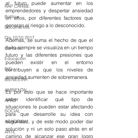
al futuro puede aumentar en los 
RAP CARIBE
emprendedores y despertar ansiedad 
Política
en ellos, por diferentes factores que 
generan el riesgo a lo desconocido. 
Documentos
Día 10/10 2017
Además, se suma el hecho de que el 
éxito siempre se visualiza en un tiempo 
Carnaval
futuro y las diferentes presiones que 
Educación
pueden existir en el entorno 
BID
contribuyen a que los niveles de  
ansiedad aumenten de sobremanera. 
BIENESTAR
AMBIENTAL
Es por esto que se hace importante 
saber identificar qué tipo de 
AFRO
situaciones le pueden estar afectando 
SOCIAL
para que desarrolle su idea con 
seguridad, y de este modo poder dar 
ACADEMIA
solución y ni un solo paso atrás en el 
ARTE
camino de alcanzar ese gran logro 