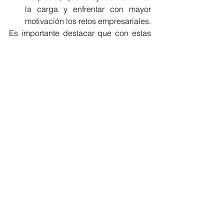
la carga y enfrentar con mayor 
motivación los retos empresariales.
Es importante destacar que con estas 
recomendaciones la ansiedad no se va 
a eliminar pero va a poder reconocerla 
y actuar para mitigarla, antes de que 
esta lo vuelva inoperante en su día a 
día. 
Recuerde que el principal motivador 
para alcanzar el éxito debe ser usted 
mismo, por eso será importante que 
sea usted quien determiné qué le 
puede estar afectando para que le de 
solución y siga adelante. 
Destacar
Economía
BIENESTAR