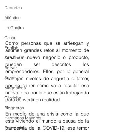
Deportes
Atlántico
La Guajira
Cesar
Como personas que se arriesgan y 
English
asumen grandes retos al momento de 
crear un nuevo negocio o producto, 
San Andres
pueden ser descritos los 
Bolívar
emprendedores. Ellos, por lo general 
Sucre
manejan niveles de angustia o temor, 
por no saber cómo va a resultar esa 
Magdalena
nueva idea por la que están trabajando 
Córdoba
para convertir en realidad. 
Bloggeros
En medio de una crisis como la que 
Hermanos Mayores
está viviendo el mundo a causa de la 
pandemia de la COVID-19, ese temor 
Economía