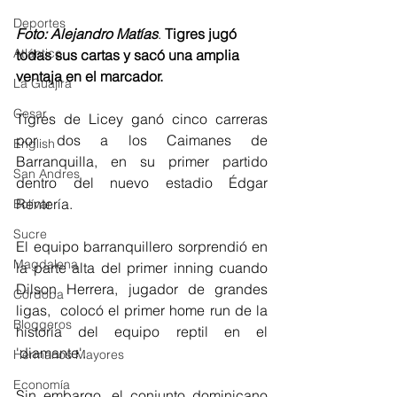
Deportes
Foto: Alejandro Matías
. 
Tigres jugó 
Atlántico
todas sus cartas y sacó una amplia 
ventaja en el marcador. 
La Guajira
Cesar
Tigres de Licey ganó cinco carreras 
por dos a los Caimanes de 
English
Barranquilla, en su primer partido 
San Andres
dentro del nuevo estadio Édgar 
Rentería. 
Bolívar
Sucre
El equipo barranquillero sorprendió en 
Magdalena
la parte alta del primer inning cuando 
Dilson Herrera, jugador de grandes 
Córdoba
ligas,  colocó el primer home run de la 
Bloggeros
historia del equipo reptil en el 
'diamante'. 
Hermanos Mayores
Economía
Sin embargo, el conjunto dominicano 