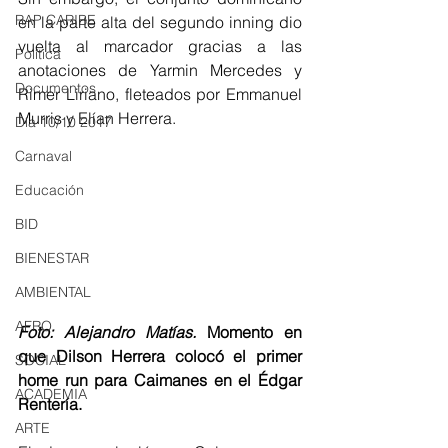
RAP CARIBE
en la parte alta del segundo inning dio 
vuelta al marcador gracias a las 
Política
anotaciones de Yarmin Mercedes y 
Documentos
Rimer Liriano, fleteados por Emmanuel 
Murris y Elían Herrera. 
Día 10/10 2017
Carnaval
Educación
BID
BIENESTAR
AMBIENTAL
AFRO
Foto: Alejandro Matías.
 Momento en 
que Dilson Herrera colocó el primer 
SOCIAL
home run para Caimanes en el Édgar 
ACADEMIA
Rentería.
ARTE