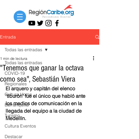
Entrada
Todas las entradas
1 min de lectura
Todas las entradas
"Tenemos que ganar la octava
COVID-19
como sea", Sebastián Viera
Regionales
El arquero y capitán del elenco 
Cultura Home
'tiburón' fue el único que habló ante 
los medios de comunicación en la 
Barranquilla
llegada del equipo a la ciudad de 
Turismo
Medellín. 
Cultura Eventos
Destacar