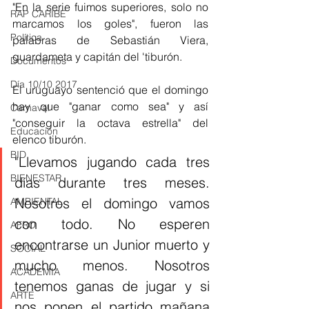
"En la serie fuimos superiores, solo no 
RAP CARIBE
marcamos los goles", fueron las 
Política
palabras de Sebastián Viera, 
guardameta y capitán del 'tiburón. 
Documentos
Día 10/10 2017
El uruguayo sentenció que el domingo 
hay que "ganar como sea" y así 
Carnaval
"conseguir la octava estrella" del 
Educación
elenco tiburón. 
BID
"Llevamos jugando cada tres 
BIENESTAR
días durante tres meses. 
Nosotros el domingo vamos 
AMBIENTAL
con todo. No esperen 
AFRO
encontrarse un Junior muerto y 
SOCIAL
mucho menos. Nosotros 
ACADEMIA
tenemos ganas de jugar y si 
ARTE
nos ponen el partido mañana 