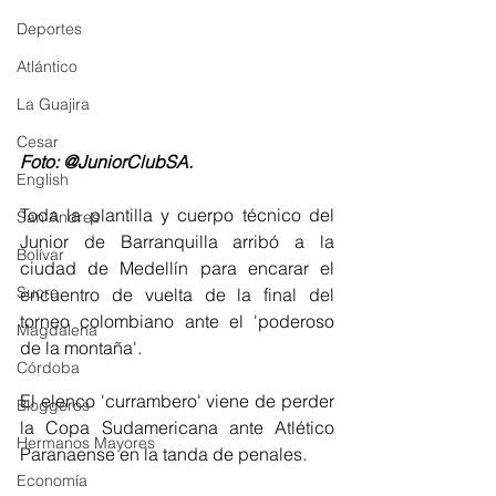
Deportes
Atlántico
La Guajira
Cesar
Foto: @JuniorClubSA.
English
Toda la plantilla y cuerpo técnico del 
San Andres
Junior de Barranquilla arribó a la 
Bolívar
ciudad de Medellín para encarar el 
Sucre
encuentro de vuelta de la final del 
torneo colombiano ante el 'poderoso 
Magdalena
de la montaña'.
Córdoba
El elenco 'currambero' viene de perder 
Bloggeros
la Copa Sudamericana ante Atlético 
Hermanos Mayores
Paranaense en la tanda de penales. 
Economía