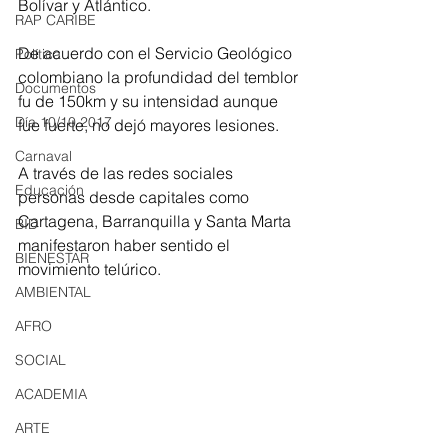
Bolívar y Atlántico.
RAP CARIBE
De acuerdo con el Servicio Geológico 
Política
colombiano la profundidad del temblor 
Documentos
fu de 150km y su intensidad aunque 
Día 10/10 2017
fue fuerte, no dejó mayores lesiones.
Carnaval
A través de las redes sociales 
Educación
personas desde capitales como 
Cartagena, Barranquilla y Santa Marta 
BID
manifestaron haber sentido el 
BIENESTAR
movimiento telúrico. 
AMBIENTAL
AFRO
SOCIAL
ACADEMIA
ARTE