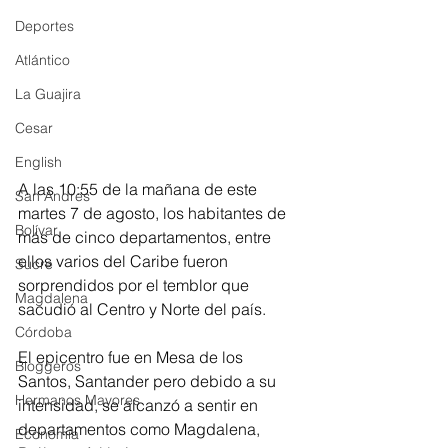
Deportes
Atlántico
La Guajira
Cesar
English
A las 10:55 de la mañana de este 
San Andres
martes 7 de agosto, los habitantes de 
Bolívar
más de cinco departamentos, entre 
ellos varios del Caribe fueron 
Sucre
sorprendidos por el temblor que 
Magdalena
sacudió al Centro y Norte del país.
Córdoba
El epicentro fue en Mesa de los 
Bloggeros
Santos, Santander pero debido a su 
Hermanos Mayores
intensidad, se alcanzó a sentir en 
departamentos como Magdalena, 
Economía