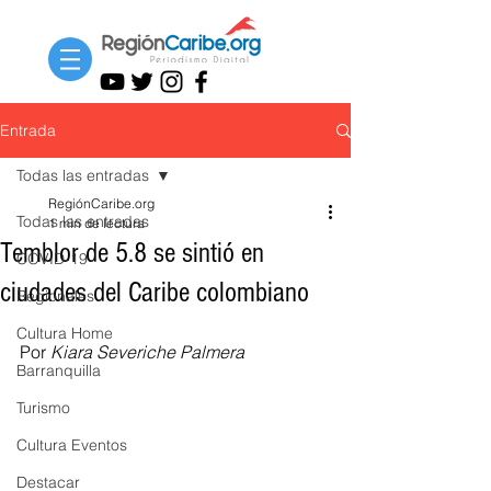
Entrada
Todas las entradas
RegiónCaribe.org
Todas las entradas
1 min de lectura
Temblor de 5.8 se sintió en
COVID-19
ciudades del Caribe colombiano
Regionales
Cultura Home
Por 
Kiara Severiche Palmera
Barranquilla
Turismo
Cultura Eventos
Destacar