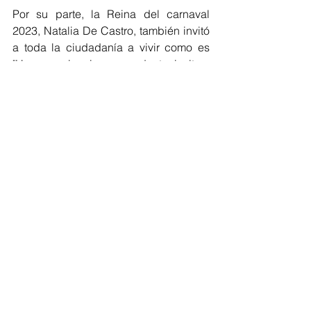
Por su parte, la Reina del carnaval 
2023, Natalia De Castro, también invitó 
a toda la ciudadanía a vivir como es 
"Una experiencia sorprendente, invito a 
todos los barranquilleros a vivir y sentir 
el arte de Van Gogh, será una gran 
experiencia", destacó Natalia.
Barranquilla
Cultura Home
Turismo
Ver todo
Entradas recientes