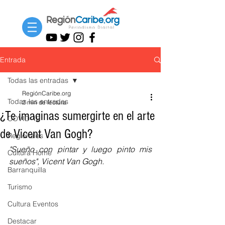
Entrada
Todas las entradas
RegiónCaribe.org
Todas las entradas
2 min de lectura
¿Te imaginas sumergirte en el arte
COVID-19
de Vicent Van Gogh?
Regionales
"Sueño con pintar y luego pinto mis 
Cultura Home
sueños", Vicent Van Gogh. 
Barranquilla
Turismo
Cultura Eventos
Destacar