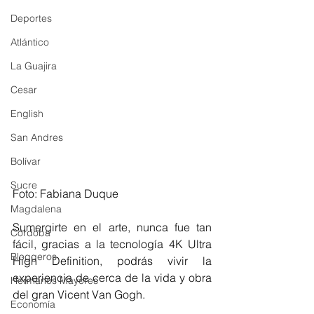
Deportes
Atlántico
La Guajira
Cesar
English
San Andres
Bolívar
Sucre
Foto: Fabiana Duque
Magdalena
Sumergirte en el arte, nunca fue tan 
Córdoba
fácil, gracias a la tecnología 4K Ultra 
Bloggeros
High Definition, podrás vivir la 
experiencia de cerca de la vida y obra 
Hermanos Mayores
del gran Vicent Van Gogh. 
Economía