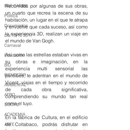
Recorridos por algunas de sus obras, 
RAP CARIBE
un cuarto que recrea la escena de su 
Política
habitación, un lugar en el que te atrapa 
Documentos
y envuelve que cada suceso, así como 
la experiencia 3D, realizan un viaje en 
Día 10/10 2017
el mundo de Van Gogh. 
Carnaval
Así como las estrellas estaban vivas en 
Educación
su obras e imaginación, en la 
BID
experiencia multi sensorial las 
BIENESTAR
percibes, te adentran en el mundo de 
Vicent, viajas en el tiempo y recorrido 
AMBIENTAL
de cada obra significativa, 
AFRO
comprendiendo su mundo tan real 
como el tuyo. 
SOCIAL
ACADEMIA
En la fábrica de Cultura, en el edificio 
de Coltabaco, podrás disfrutar en 
ARTE