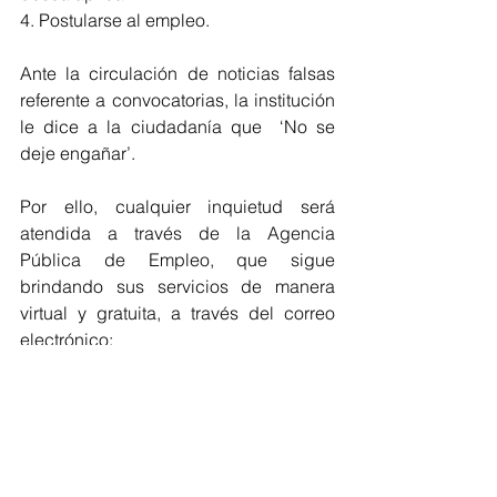
4. Postularse al empleo.
Ante la circulación de noticias falsas 
referente a convocatorias, la institución 
le dice a la ciudadanía que  ‘No se 
deje engañar’. 
Por ello, cualquier inquietud será 
atendida a través de la Agencia 
Pública de Empleo, que sigue 
brindando sus servicios de manera 
virtual y gratuita, a través del correo 
electrónico: 
apeatlantico@misena.edu.co
 y en la 
línea gratuita nacional 018000910270.
También puede consultar la 
información oficial en redes sociales, 