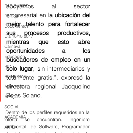
apoyamos al sector 
RAP CARIBE
empresarial en 
la ubicación del 
Política
mejor talento para fortalecer 
Documentos
sus procesos productivos, 
Día 10/10 2017
mientras que esto abre 
Carnaval
oportunidades a los 
Educación
buscadores de empleo en un 
BID
solo lugar
, sin intermediarios y 
totalmente gratis.”, expresó la 
BIENESTAR
directora regional Jacqueline 
AMBIENTAL
Rojas Solano.
AFRO
SOCIAL
Dentro de los perfiles requeridos en la 
ACADEMIA
oferta se encuentran: Ingeniero 
ambiental, de Software, Programador 
ARTE