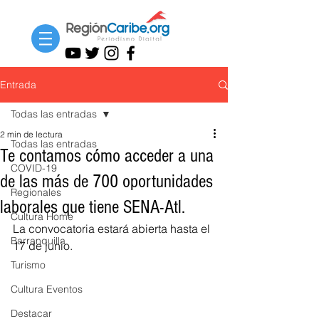
Entrada
Todas las entradas
2 min de lectura
Todas las entradas
Te contamos cómo acceder a una
COVID-19
de las más de 700 oportunidades
Regionales
laborales que tiene SENA-Atl.
Cultura Home
La convocatoria estará abierta hasta el 
Barranquilla
17 de junio.
Turismo
Cultura Eventos
Destacar