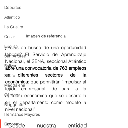
Deportes
Atlántico
La Guajira
Imagen de referencia
Cesar
English
¿Estás en busca de una oportunidad 
laboral? El Servicio de Aprendizaje 
San Andres
Nacional, el SENA, seccional Atlántico 
Bolívar
abre una convocatoria de 763 empleos 
en diferentes sectores de la 
Sucre
económica
; que permitirán “impulsar al 
Magdalena
tejido empresarial, de cara a la 
Córdoba
apertura económica que se desarrolla 
en el departamento como modelo a 
Bloggeros
nivel nacional”.
Hermanos Mayores
Economía
“Desde nuestra entidad 