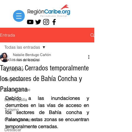
Entrada
Todas las entradas
Natalie Berdugo Cañón
Todas las entradas
1 min de lectura
Tayrona: Cerrados temporalmente
COVID-19
los sectores de Bahía Concha y
Regionales
Palangana
Cultura Home
Debido a las inundaciones y 
Barranquilla
derrumbes en las vías de acceso en 
Turismo
los sectores de Bahía concha y 
Palangana, estas zonas se encuentran 
Cultura Eventos
temporalmente cerradas. 
Destacar