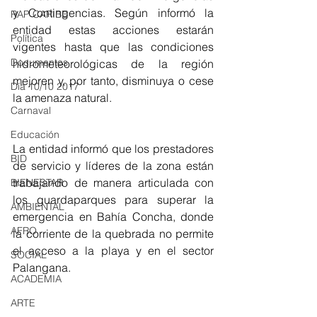
y Contingencias. Según informó la 
RAP CARIBE
entidad estas acciones estarán 
Política
vigentes hasta que las condiciones 
Documentos
hidrometeorológicas de la región 
mejoren y, por tanto, disminuya o cese 
Día 10/10 2017
la amenaza natural.
Carnaval
Educación
La entidad informó que los prestadores 
BID
de servicio y líderes de la zona están 
trabajando de manera articulada con 
BIENESTAR
los guardaparques para superar la 
AMBIENTAL
emergencia en Bahía Concha, donde 
AFRO
la corriente de la quebrada no permite 
el acceso a la playa y en el sector 
SOCIAL
Palangana. 
ACADEMIA
ARTE