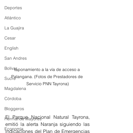
Deportes
Atlántico
La Guajira
Cesar
English
San Andres
Bolívar
taponamiento a la vía de acceso a 
Palangana. (Fotos de Prestadores de 
Sucre
Servicio PNN Tayrona)
Magdalena
Córdoba
Bloggeros
El Parque Nacional Natural Tayrona, 
Hermanos Mayores
emitió la alerta Naranja siguiendo las 
Economía
indicaciones del Plan de Emergencias 