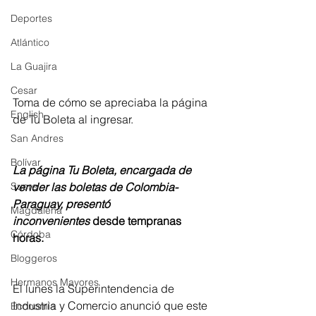
Deportes
Atlántico
La Guajira
Cesar
Toma de cómo se apreciaba la página 
English
de Tu Boleta al ingresar.
San Andres
Bolívar
La página Tu Boleta, encargada de 
vender las boletas de Colombia-
Sucre
Paraguay, presentó 
Magdalena
inconvenientes 
desde tempranas 
Córdoba
horas.
Bloggeros
Hermanos Mayores
El lunes la Superintendencia de 
Industria y Comercio anunció que este 
Economía