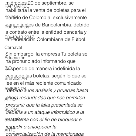
miércoles 20 de septiembre, se 
RAP CARIBE
habilitaría la venta de boletas para el 
Política
partido de Colombia, exclusivamente 
para clientes de Bancolombia, debido 
Documentos
a contrato entre la entidad bancaria y 
Día 10/10 2017
la Federación Colombiana de Fútbol.
Carnaval
Sin embargo, la empresa Tu boleta se 
Educación
ha pronunciado informando que 
suspende de manera indefinida la 
BID
venta de las boletas, según lo que se 
BIENESTAR
lee en el más reciente comunicado 
AMBIENTAL
"
debido a los análisis y pruebas hasta 
ahora recaudadas que nos permiten 
AFRO
presumir que la falla presentada se 
SOCIAL
debería a un ataque informático a la 
plataforma con el fin de bloquear e 
ACADEMIA
impedir o entorpecer la 
ARTE
comercialización de la mencionada 