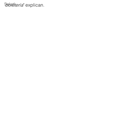
Salud
boletería
" explican.