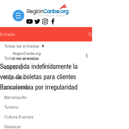
Entrada
Todas las entradas
RegiónCaribe.org
Todas las entradas
2 min de lectura
Suspendida indefinidamente la
COVID-19
venta de boletas para clientes
Regionales
Bancolombia por irregularidad
Cultura Home
Barranquilla
Turismo
Cultura Eventos
Destacar