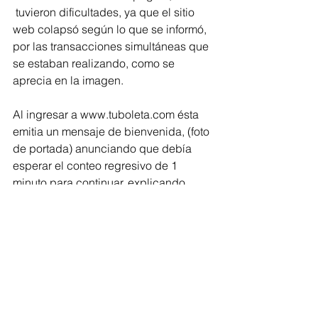
 tuvieron dificultades, ya que el sitio 
web colapsó según lo que se informó, 
por las transacciones simultáneas que 
se estaban realizando, como se 
aprecia en la imagen.
Al ingresar a www.tuboleta.com ésta 
emitia un mensaje de bienvenida, (foto 
de portada) anunciando que debía 
esperar el conteo regresivo de 1 
minuto para continuar, explicando 
"Usted se encuentra en una fila virtual". 
De acuerdo con la información de la 
Superintendencia, la página debió 
habilitar la venta desde las 8:00 de la 
mañana y la venta culminará en el 
momento en que se acabe el 