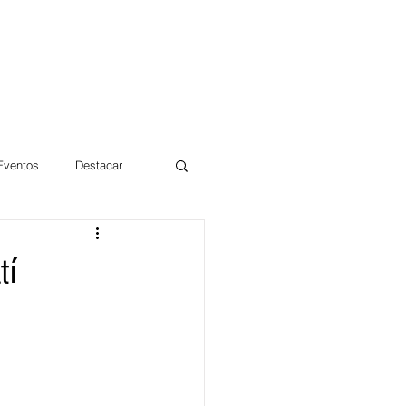
 Eventos
Destacar
Magdalena
tí
mentos
Día 10/10 2017