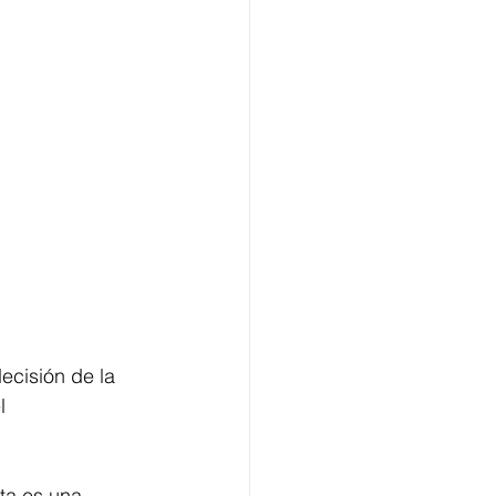
ecisión de la 
l 
ta es una 