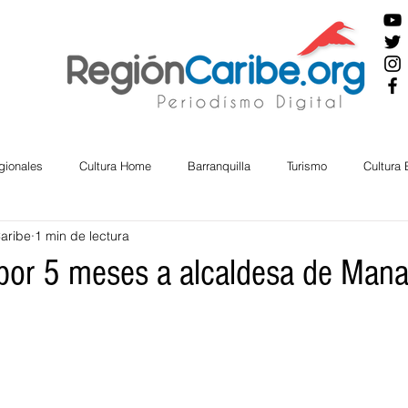
gionales
Cultura Home
Barranquilla
Turismo
Cultura
Caribe
1 min de lectura
ira
Cesar
English
San Andres
Bolívar
Sucre
or 5 meses a alcaldesa de Mana
nos Mayores
Economía
RAP CARIBE
Política
Docu
BIENESTAR
AMBIENTAL
AFRO