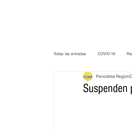
Todas las entradas
COVID-19
Re
Periodista Region
Deportes
Atlántico
La Guaj
Suspenden p
Córdoba
Bloggeros
Herma
Carnaval
Educación
BID