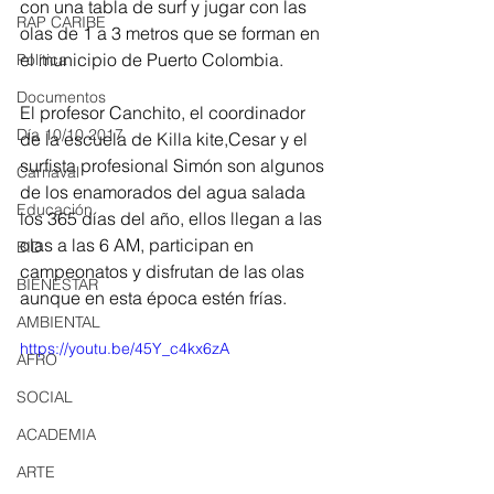
con una tabla de surf y jugar con las 
RAP CARIBE
olas de 1 a 3 metros que se forman en 
el municipio de Puerto Colombia. 
Política
Documentos
El profesor Canchito, el coordinador 
Día 10/10 2017
de la escuela de Killa kite,Cesar y el 
surfista profesional Simón son algunos 
Carnaval
de los enamorados del agua salada 
Educación
los 365 días del año, ellos llegan a las 
olas a las 6 AM, participan en 
BID
campeonatos y disfrutan de las olas 
BIENESTAR
aunque en esta época estén frías. 
AMBIENTAL
https://youtu.be/45Y_c4kx6zA
AFRO
SOCIAL
ACADEMIA
ARTE