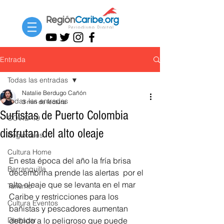
Entrada
Todas las entradas
Natalie Berdugo Cañón
Todas las entradas
3 min de lectura
Surfistas de Puerto Colombia
COVID-19
disfrutan del alto oleaje
Regionales
Cultura Home
En esta época del año la fría brisa 
Barranquilla
decembrina prende las alertas  por el 
alto oleaje que se levanta en el mar 
Turismo
Caribe y restricciones para los 
Cultura Eventos
bañistas y pescadores aumentan 
Destacar
debido a lo peligroso que puede 