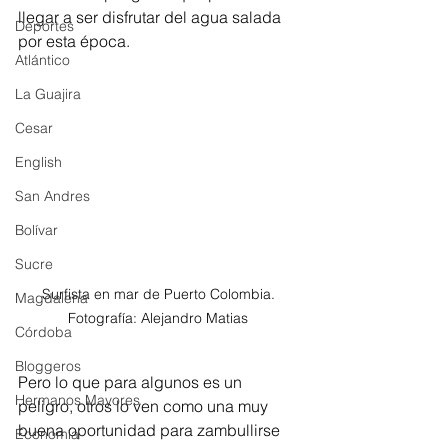
llegar a ser disfrutar del agua salada 
Deportes
por esta época. 
Atlántico
La Guajira
Cesar
English
San Andres
Bolívar
Sucre
Surfista en mar de Puerto Colombia. 
Magdalena
Fotografía: Alejandro Matias 
Córdoba
Bloggeros
Pero lo que para algunos es un 
Hermanos Mayores
peligro, otros lo ven como una muy 
buena oportunidad para zambullirse 
Economía