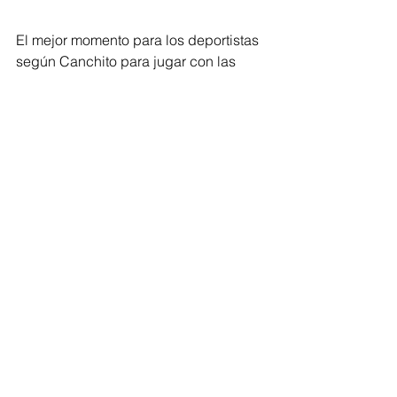
El mejor momento para los deportistas 
según Canchito para jugar con las 
olas es a las 6 AM por la poca 
corriente y el buen oleajdo, ellos 
llegan a estar a 500 metros de la orilla.  
“Ahora mismo hay una 
corriente excelente, buena 
brisa, buenas olas”. 
Junto a Canchito se encuentra Cesar 
Rondón el  coordinador Killa Kite, otra 
escual de Surf  
“Me gusta la sensación 
de deslizarse sobre el agua” 
 afirma el 
surfista que inició hace dos años. 
“En esta época la gente se 