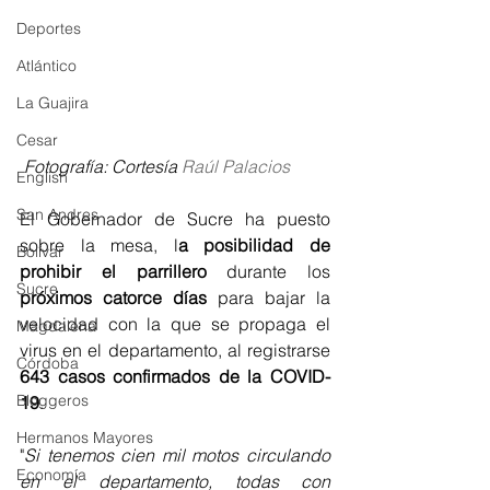
Deportes
Atlántico
La Guajira
Cesar
Fotografía: Cortesía 
Raúl Palacios
English
San Andres
El Gobernador de Sucre ha puesto 
sobre la mesa, l
a posibilidad de 
Bolívar
prohibir el parrillero
 durante los 
Sucre
próximos catorce días
 para bajar la 
velocidad con la que se propaga el 
Magdalena
virus en el departamento, al registrarse
Córdoba
643 casos confirmados de la COVID-
Bloggeros
19
.  
Hermanos Mayores
"
Si tenemos cien mil motos circulando 
Economía
en el departamento, todas con 