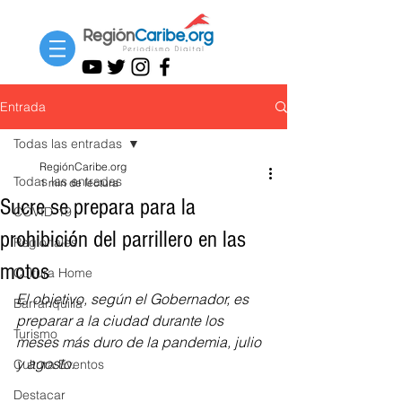
Entrada
Todas las entradas
RegiónCaribe.org
Todas las entradas
1 min de lectura
Sucre se prepara para la
COVID-19
prohibición del parrillero en las
Regionales
motos
Cultura Home
El objetivo, según el Gobernador, es 
Barranquilla
preparar a la ciudad durante los 
Turismo
meses más duro de la pandemia, julio 
y agosto. 
Cultura Eventos
Destacar