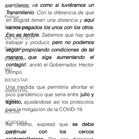
parrilleros, e
s como si tuviéramos un 
RAP CARIBE
Transmilenio
. Con la diferencia de que 
Política
en Bogotá tienen una distancia y 
aquí 
vamos pegados los unos con los otros. 
Documentos
Eso es terrible. 
Sabemos que hay que 
Día 10/10 2017
trabajar y producir, 
pero no podemos 
Carnaval
seguir propiciando condiciones de tal 
manera que siga aumentando el 
Educación
contagio
", anotó el Gobernador, Hector 
BID
Olimpo.
BIENESTAR
Una medida que permitiría afrontar el 
AMBIENTAL
pico pandémico que sería entre 
julio y 
AFRO
agosto, 
ajustándose así los protocolos 
para la mitigación de la COVID-19.
SOCIAL
ACADEMIA
Así mismo, expresó que 
se debe 
continuar con los cercos 
ARTE
epidemiológicos.
 Por eso dialogará 