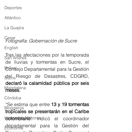
Deportes
Atlántico
La Guajira
Cesar
Fotografía: Gobernación de Sucre
English
Tras las afectaciones por la temporada 
San Andres
de lluvias y tormentas en Sucre, el 
Bolívar
Consejo Departamental para la Gestión 
del Riesgo de Desastres, CDGRD, 
Sucre
declaró la calamidad pública por seis 
Magdalena
meses. 
Córdoba
“Se estima que entre 
13 y 19 tormentas 
Bloggeros
tropicales se presentarán en el Caribe 
Hermanos Mayores
colombiano
” indicó el coordinador 
departamental para la Gestión del 
Economía