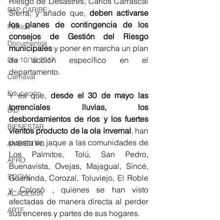
Riesgo de Desastres, Carlos Carrascal 
RAP CARIBE
Sierra; y añade que, 
deben activarse 
los planes de contingencia de los 
Política
consejos de Gestión del Riesgo 
Documentos
municipales
 y poner en marcha un plan 
de acción específico en el 
Día 10/10 2017
departamento. 
Carnaval
Educación
Y es que, 
desde el 30 de mayo las 
torrenciales lluvias, los 
BID
desbordamientos de ríos y los fuertes 
BIENESTAR
vientos producto de la ola invernal
, han 
puesto en jaque a las comunidades de 
AMBIENTAL
Los 
Palmitos, Tolú, San Pedro, 
AFRO
Buenavista, Ovejas, Majagual, Sincé, 
SOCIAL
Guaranda, Corozal, Toluviejo, El Roble 
y Colosó 
, quienes se han visto 
ACADEMIA
afectadas de manera directa al perder 
ARTE
sus enceres y partes de sus hogares. 