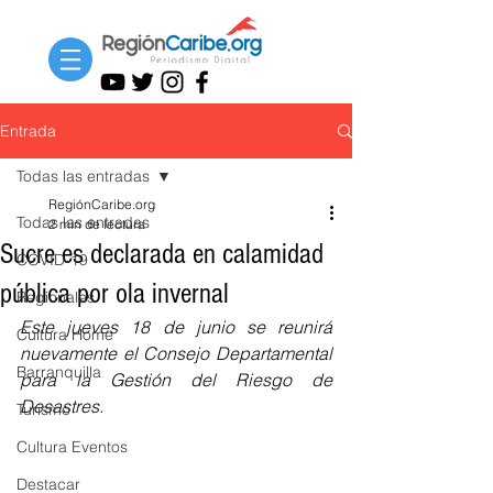
Entrada
Todas las entradas
RegiónCaribe.org
Todas las entradas
2 min de lectura
Sucre es declarada en calamidad
COVID-19
pública por ola invernal
Regionales
Este jueves 18 de junio se reunirá 
Cultura Home
nuevamente el Consejo Departamental 
Barranquilla
para la Gestión del Riesgo de 
Desastres.
Turismo
Cultura Eventos
Destacar