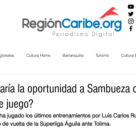
gionales
Cultura Home
Barranquilla
Turismo
Cultura
ira
Cesar
English
San Andres
Bolívar
Sucre
daría la oportunidad a Sambueza
e juego?
nos Mayores
Economía
RAP CARIBE
Política
Docu
 ha jugado los últimos entrenamientos por Luis Carlos Ru
lo de vuelta de la Superliga Águila ante Tolima.
BIENESTAR
AMBIENTAL
AFRO