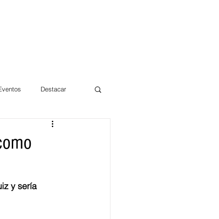
 Eventos
Destacar
Magdalena
 como
mentos
Día 10/10 2017
iz y sería 