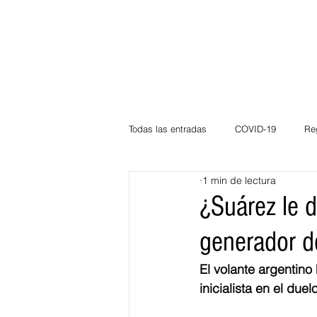
Todas las entradas
COVID-19
Re
1 min de lectura
Deportes
Atlántico
La Guaj
¿Suárez le 
generador d
Córdoba
Bloggeros
Herma
El volante argentino
inicialista en el due
Carnaval
Educación
BID