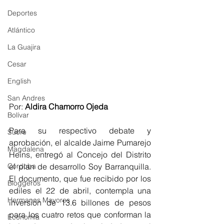
Deportes
Atlántico
La Guajira
Cesar
English
San Andres
Por: 
Aldira Chamorro Ojeda
Bolívar
Para su respectivo debate y 
Sucre
aprobación, el alcalde Jaime Pumarejo 
Magdalena
Heins, entregó al Concejo del Distrito 
el plan de desarrollo Soy Barranquilla. 
Córdoba
El documento, que fue recibido por los 
Bloggeros
ediles el 22 de abril, contempla una 
Hermanos Mayores
inversión de 13.6 billones de pesos 
para los cuatro retos que conforman la 
Economía