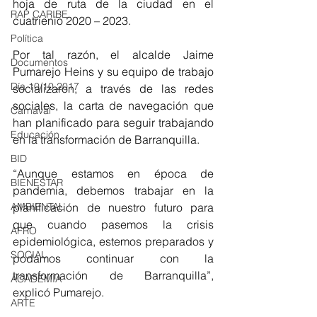
hoja de ruta de la ciudad en el 
RAP CARIBE
cuatrienio 2020 – 2023. 
Política
Por tal razón, el alcalde Jaime 
Documentos
Pumarejo Heins y su equipo de trabajo 
Día 10/10 2017
socializaron, a través de las redes 
sociales, la carta de navegación que 
Carnaval
han planificado para seguir trabajando 
Educación
en la transformación de Barranquilla. 
BID
“Aunque estamos en época de 
BIENESTAR
pandemia, debemos trabajar en la 
planificación de nuestro futuro para 
AMBIENTAL
que cuando pasemos la crisis 
AFRO
epidemiológica, estemos preparados y 
SOCIAL
podamos continuar con la 
transformación de Barranquilla”, 
ACADEMIA
explicó Pumarejo.
ARTE