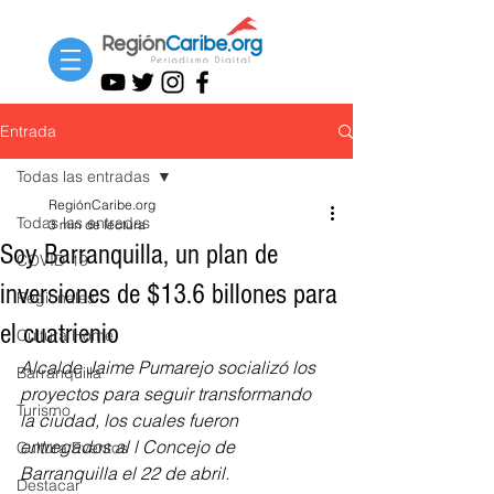
Entrada
Todas las entradas
RegiónCaribe.org
Todas las entradas
3 min de lectura
Soy Barranquilla, un plan de
COVID-19
inversiones de $13.6 billones para
Regionales
el cuatrienio
Cultura Home
Alcalde Jaime Pumarejo socializó los 
Barranquilla
proyectos para seguir transformando 
Turismo
la ciudad, los cuales fueron 
entregados al l Concejo de 
Cultura Eventos
Barranquilla el 22 de abril.
Destacar