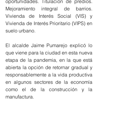
oportunidades. Titulación de predios. 
Mejoramiento integral de barrios. 
Vivienda de Interés Social (VIS) y 
Vivienda de Interés Prioritario (VIPS) en 
suelo urbano.
El alcalde Jaime Pumarejo explicó lo 
que viene para la ciudad en esta nueva 
etapa de la pandemia, en la que está 
abierta la opción de retornar gradual y 
responsablemente a la vida productiva 
en algunos sectores de la economía 
como el de la construcción y la 
manufactura.
“Lo primero es reiterar que nuestro gran 
reto es preservar vidas. La cuarentena 
nos ha dado el tiempo para preparar el 
sistema de salud y estar listo para 