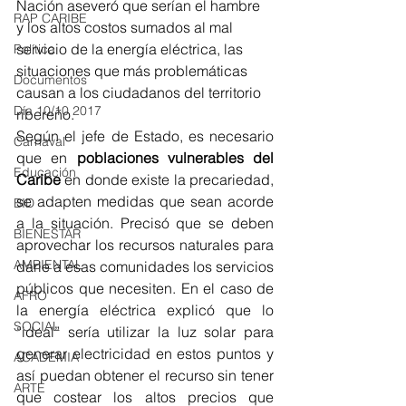
Nación aseveró que serían el hambre 
RAP CARIBE
y los altos costos sumados al mal 
servicio de la energía eléctrica, las 
Política
situaciones que más problemáticas 
Documentos
causan a los ciudadanos del territorio 
Día 10/10 2017
ribereño. 
Según el jefe de Estado, es necesario 
Carnaval
que en
 poblaciones vulnerables del 
Educación
Caribe
 en donde existe la precariedad, 
se adapten medidas que sean acorde 
BID
a la situación. Precisó que se deben 
BIENESTAR
aprovechar los recursos naturales para 
AMBIENTAL
darle a esas comunidades los servicios 
públicos que necesiten. En el caso de 
AFRO
la energía eléctrica explicó que lo 
SOCIAL
“ideal” sería utilizar la luz solar para 
generar electricidad en estos puntos y 
ACADEMIA
así puedan obtener el recurso sin tener 
ARTE
que costear los altos precios que 