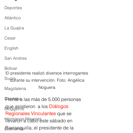
Deportes
Atlántico
La Guajira
Cesar
English
San Andres
Bolívar
El presidente realizó diversos interrogantes 
Sucre
durante su intervención. Foto: Angélica 
Noguera.
Magdalena
Córdoba
Frente a las más de 5.000 personas 
que asistieron  a los
Diálogos 
Bloggeros
Regionales Vinculantes
que se 
Hermanos Mayores
llevaron a cabo este sábado en 
Barranquilla, el presidente de la 
Economía