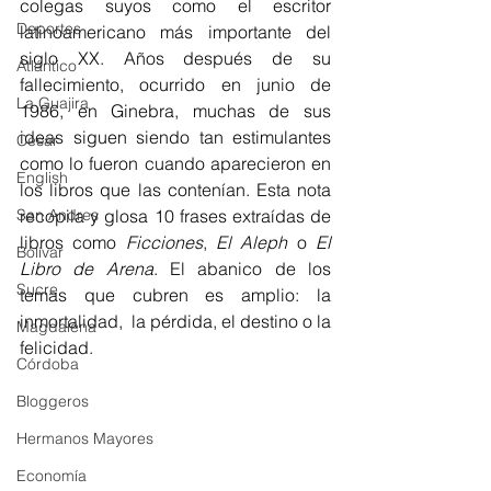
colegas suyos como el escritor 
Deportes
latinoamericano más importante del 
siglo XX. Años después de su 
Atlántico
fallecimiento, ocurrido en junio de 
La Guajira
1986, en Ginebra, muchas de sus 
ideas siguen siendo tan estimulantes 
Cesar
como lo fueron cuando aparecieron en 
English
los libros que las contenían. Esta nota 
San Andres
recopila y glosa 10 frases extraídas de 
libros como 
Ficciones
, 
El Aleph
 o
 El 
Bolívar
Libro de Arena
. El abanico de los 
Sucre
temas que cubren es amplio: la 
inmortalidad,  la pérdida, el destino o la 
Magdalena
felicidad.
Córdoba
Bloggeros
Hermanos Mayores
Economía