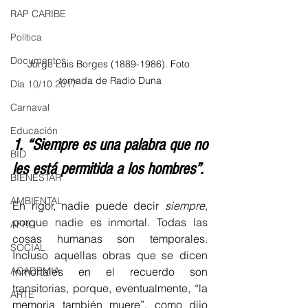
RAP CARIBE
Política
Documentos
Jorge Luis Borges (1889-1986). Foto 
tomada de Radio Duna
Día 10/10 2017
Carnaval
Educación
1. 
“Siempre es una palabra que no 
BID
les está permitida a los hombres”.
BIENESTAR
AMBIENTAL
En rigor, nadie puede decir 
siempre
, 
porque nadie es inmortal. Todas las 
AFRO
cosas humanas son temporales. 
SOCIAL
Incluso aquellas obras que se dicen 
inmortales en el recuerdo son 
ACADEMIA
transitorias, porque, eventualmente, “la 
ARTE
memoria también muere”, como dijo 