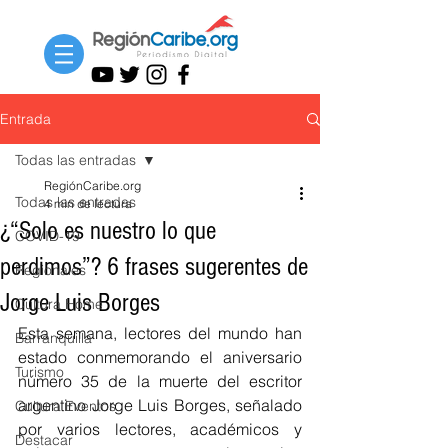
Entrada
Todas las entradas
RegiónCaribe.org
Todas las entradas
4 min de lectura
¿“Solo es nuestro lo que
COVID-19
perdimos”? 6 frases sugerentes de
Regionales
Jorge Luis Borges
Cultura Home
Esta semana, lectores del mundo han 
Barranquilla
estado conmemorando el aniversario 
Turismo
número 35 de la muerte del escritor 
argentino Jorge Luis Borges, señalado 
Cultura Eventos
por varios lectores, académicos y 
Destacar