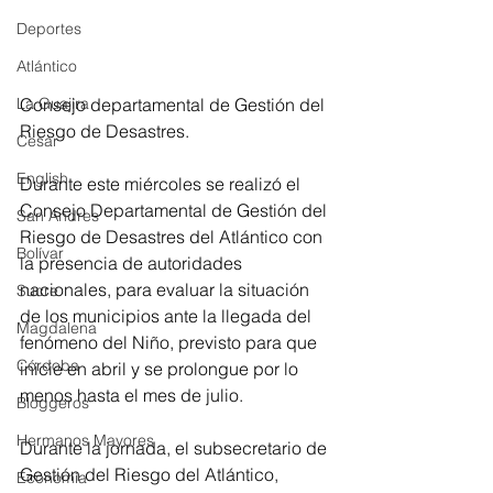
Deportes
Atlántico
Consejo departamental de Gestión del 
La Guajira
Riesgo de Desastres.
Cesar
English
Durante este miércoles se realizó el 
Consejo Departamental de Gestión del 
San Andres
Riesgo de Desastres del Atlántico con 
Bolívar
la presencia de autoridades 
nacionales, para evaluar la situación 
Sucre
de los municipios ante la llegada del 
Magdalena
fenómeno del Niño, previsto para que 
Córdoba
inicie en abril y se prolongue por lo 
menos hasta el mes de julio.
Bloggeros
Hermanos Mayores
Durante la jornada, el subsecretario de 
Gestión del Riesgo del Atlántico, 
Economía