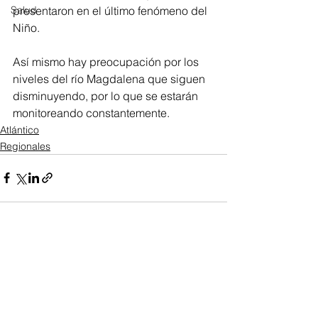
presentaron en el último fenómeno del 
Salud
Niño.
Así mismo hay preocupación por los 
niveles del río Magdalena que siguen 
disminuyendo, por lo que se estarán 
monitoreando constantemente. 
Atlántico
Regionales
Ver todo
Entradas recientes