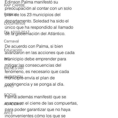
Edinson Palma manifestó su 
RAP CARIBE
preocupación al contar con un solo 
plan de los 23 municipios del 
Política
departamento. Soledad ha sido el 
Documentos
único que ha respondido al llamado 
Día 10/10 2017
de la gobernación del Atlántico.
Carnaval
De acuerdo con Palma, si bien 
Educación
avanzaron en las acciones que cada 
municipio debe emprender para 
BID
mitigar las consecuencias del 
BIENESTAR
fenómeno, es necesario que cada 
AMBIENTAL
municipio envía el plan de 
contingencia y se ponga al día.
AFRO
SOCIAL
Palma además manifestó que se 
avanza en el cierre de las compuertas, 
ACADEMIA
para poder garantizar que no haya 
ARTE
inconvenientes cómo los que se 