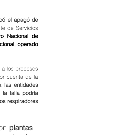
có el apagó de 
te de Servicios 
ro Nacional de 
ional, operado 
 a los procesos 
or cuenta de la 
a las entidades 
a falla podría 
os respiradores 
on 
plantas 