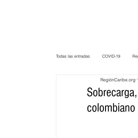
Todas las entradas
COVID-19
Re
RegiónCaribe.org
Deportes
Atlántico
La Guaj
Sobrecarga, 
colombiano
Córdoba
Bloggeros
Herma
Carnaval
Educación
BID