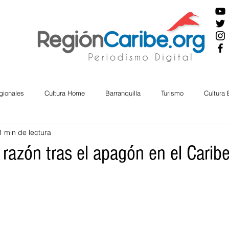
gionales
Cultura Home
Barranquilla
Turismo
Cultura
1 min de lectura
ira
Cesar
English
San Andres
Bolívar
Sucre
razón tras el apagón en el Carib
nos Mayores
Economía
RAP CARIBE
Política
Docu
BIENESTAR
AMBIENTAL
AFRO