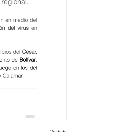
regional. 
ún en medio del 
ón del virus
 en 
pios del 
Cesar, 
ento de 
Bolívar
,  
uego en los del 
y Calamar.
Ver todo