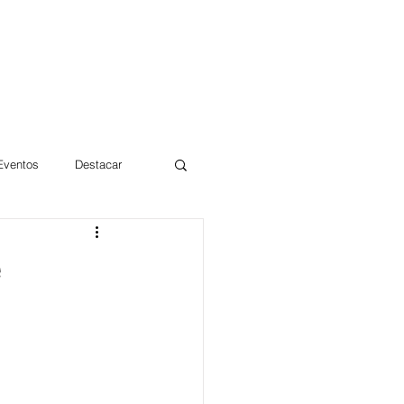
 Eventos
Destacar
Magdalena
e
mentos
Día 10/10 2017